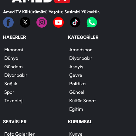
Amed TV Kültürümüzü Yaşatır, Sesimizi Yükseltir.
HABERLER
KATEGORİLER
Ekonomi
Amedspor
Dünya
Diyarbakır
Gündem
Asayiş
Diyarbakır
Çevre
Sağlık
Politika
Spor
Güncel
Teknoloji
Kültür Sanat
Eğitim
SERVİSLER
KURUMSAL
Foto Galeriler
Künye