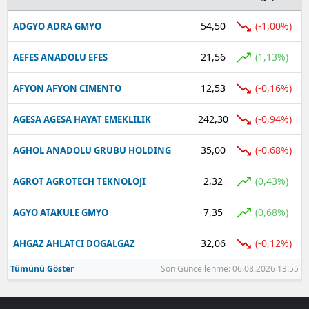
54,50
(-1,00%)
ADGYO ADRA GMYO
21,56
(1,13%)
AEFES ANADOLU EFES
12,53
(-0,16%)
AFYON AFYON CIMENTO
242,30
(-0,94%)
AGESA AGESA HAYAT EMEKLILIK
35,00
(-0,68%)
AGHOL ANADOLU GRUBU HOLDING
2,32
(0,43%)
AGROT AGROTECH TEKNOLOJI
7,35
(0,68%)
AGYO ATAKULE GMYO
32,06
(-0,12%)
AHGAZ AHLATCI DOGALGAZ
Tümünü Göster
Son Güncellenme: 06.08.2026 13:55