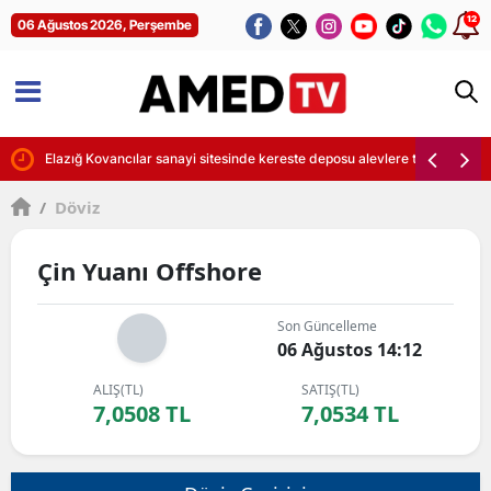
12
06 Ağustos 2026, Perşembe
başlatıldı
Elazığ Kovancılar sanayi sitesinde kereste deposu alevlere teslim oldu
/
Döviz
Çin Yuanı Offshore
Son Güncelleme
06 Ağustos 14:12
ALIŞ(TL)
SATIŞ(TL)
7,0508 TL
7,0534 TL