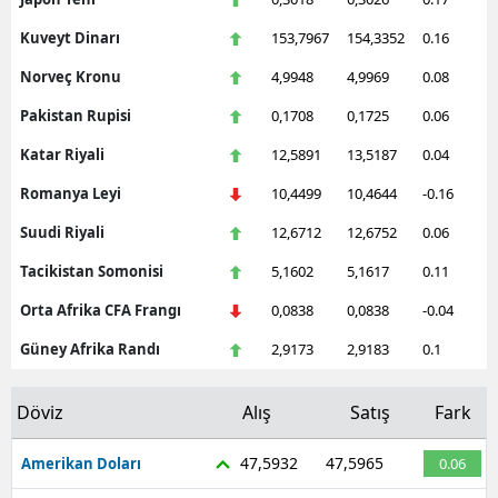
Kuveyt Dinarı
153,7967
154,3352
0.16
Norveç Kronu
4,9948
4,9969
0.08
Pakistan Rupisi
0,1708
0,1725
0.06
Katar Riyali
12,5891
13,5187
0.04
Romanya Leyi
10,4499
10,4644
-0.16
Suudi Riyali
12,6712
12,6752
0.06
Tacikistan Somonisi
5,1602
5,1617
0.11
Orta Afrika CFA Frangı
0,0838
0,0838
-0.04
Güney Afrika Randı
2,9173
2,9183
0.1
Döviz
Alış
Satış
Fark
47,5932
47,5965
Amerikan Doları
0.06