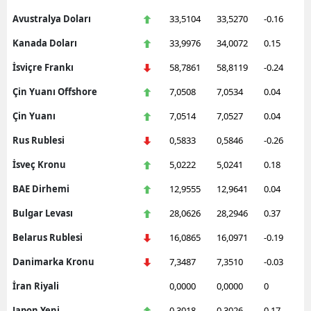
Avustralya Doları
33,5104
33,5270
-0.16
Kanada Doları
33,9976
34,0072
0.15
İsviçre Frankı
58,7861
58,8119
-0.24
Çin Yuanı Offshore
7,0508
7,0534
0.04
Çin Yuanı
7,0514
7,0527
0.04
Rus Rublesi
0,5833
0,5846
-0.26
İsveç Kronu
5,0222
5,0241
0.18
BAE Dirhemi
12,9555
12,9641
0.04
Bulgar Levası
28,0626
28,2946
0.37
Belarus Rublesi
16,0865
16,0971
-0.19
Danimarka Kronu
7,3487
7,3510
-0.03
İran Riyali
0,0000
0,0000
0
Japon Yeni
0,3018
0,3026
0.17