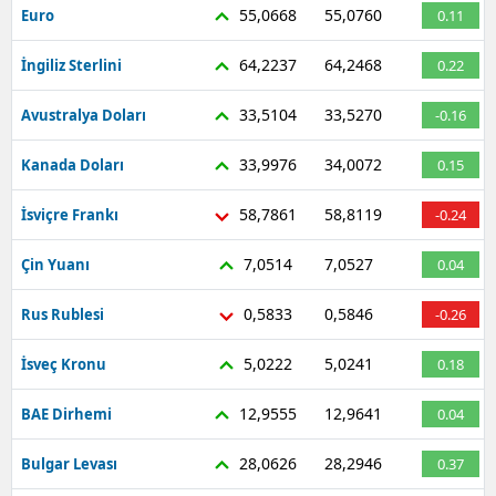
55,0668
55,0760
Euro
0.11
64,2237
64,2468
İngiliz Sterlini
0.22
33,5104
33,5270
Avustralya Doları
-0.16
33,9976
34,0072
Kanada Doları
0.15
58,7861
58,8119
İsviçre Frankı
-0.24
7,0514
7,0527
Çin Yuanı
0.04
0,5833
0,5846
Rus Rublesi
-0.26
5,0222
5,0241
İsveç Kronu
0.18
12,9555
12,9641
BAE Dirhemi
0.04
28,0626
28,2946
Bulgar Levası
0.37