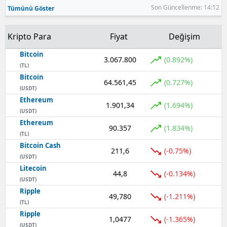
Son Güncellenme: 14:12
Tümünü Göster
Kripto Para
Fiyat
Değişim
Bitcoin
3.067.800
(0.892%)
(TL)
Bitcoin
64.561,45
(0.727%)
(USDT)
Ethereum
1.901,34
(1.694%)
(USDT)
Ethereum
90.357
(1.834%)
(TL)
Bitcoin Cash
211,6
(-0.75%)
(USDT)
Litecoin
44,8
(-0.134%)
(USDT)
Ripple
49,780
(-1.211%)
(TL)
Ripple
1,0477
(-1.365%)
(USDT)