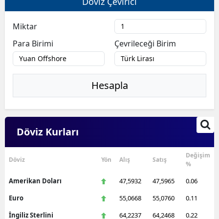
Döviz Çevirici
Miktar
Para Birimi
Çevrileceği Birim
Hesapla
Döviz Kurları
Değişim
Döviz
Yön
Alış
Satış
%
Amerikan Doları
47,5932
47,5965
0.06
Euro
55,0668
55,0760
0.11
İngiliz Sterlini
64,2237
64,2468
0.22