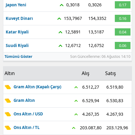
0,3018
0,3026
Japon Yeni
0.17
153,7967
154,3352
Kuveyt Dinarı
0.16
12,5891
13,5187
Katar Riyali
0.04
12,6712
12,6752
Suudi Riyali
0.06
Tümünü Göster
Son Güncellenme: 06 Ağustos 14:10
Altın
Alış
Satış
6.519,80
6.512,27
Gram Altın (Kapalı Çarşı)
6.530,83
6.529,94
Gram Altın
4.267,93
4.267,35
Ons Altın / USD
203.129,96
203.087,80
Ons Altın / TL