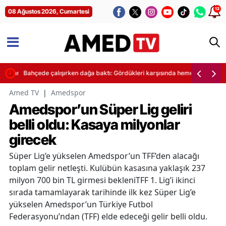
12
08 Ağustos 2026, Cumartesi
işi yaralandı
Bahçede çalışırken dağa baktı: Gördükleri karşısında hemen telefonuna 
Amed TV
|
Amedspor
Amedspor’un Süper Lig geliri
belli oldu: Kasaya milyonlar
girecek
Süper Lig’e yükselen Amedspor’un TFF’den alacağı
toplam gelir netleşti. Kulübün kasasına yaklaşık 237
milyon 700 bin TL girmesi bekleniTFF 1. Lig’i ikinci
sırada tamamlayarak tarihinde ilk kez Süper Lig’e
yükselen Amedspor’un Türkiye Futbol
Federasyonu’ndan (TFF) elde edeceği gelir belli oldu.