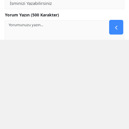
Yorum Yazın (500 Karakter)
GÖNDER
Yorum yazma kurallarını
okumuş ve kabul etmiş sayılırsınız
* Bu içerik ile ilgili yorum yok, ilk yorumu siz yazın, tartışalım *
SON HABERLER