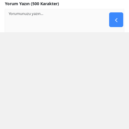
Yorum Yazın (500 Karakter)
GÖNDER
Yorum yazma kurallarını
okumuş ve kabul etmiş sayılırsınız
* Bu içerik ile ilgili yorum yok, ilk yorumu siz yazın, tartışalım *
SON HABERLER
Bakan Göktaş Van Ziyaretinde