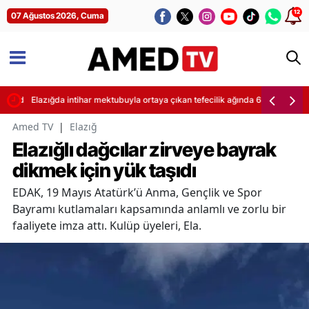
12
07 Ağustos 2026, Cuma
guladı
Elazığda intihar mektubuyla ortaya çıkan tefecilik ağında 6 tutuklama
Amed TV
|
Elazığ
Elazığlı dağcılar zirveye bayrak
dikmek için yük taşıdı
EDAK, 19 Mayıs Atatürk’ü Anma, Gençlik ve Spor
Bayramı kutlamaları kapsamında anlamlı ve zorlu bir
faaliyete imza attı. Kulüp üyeleri, Ela.