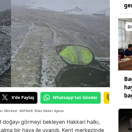
ge
Di
Ba
ha
ba
X'de Paylaş
Whatsapp'tan Gönder
er Merkezi
KAYNAK: İhlas Haber Ajansı
il doğayı görmeyi bekleyen Hakkari halkı,
kalma bir hava ile uyandı. Kent merkezinde