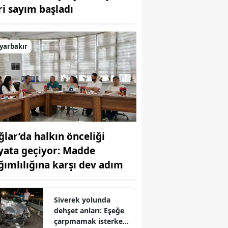
ri sayım başladı
Bilecik
Bingöl
yarbakır
Bitlis
Bolu
Burdur
Bursa
ğlar’da halkın önceliği
Çanakkale
yata geçiyor: Madde
Çankırı
ğımlılığına karşı dev adım
Çorum
Denizli
Siverek yolunda
dehşet anları: Eşeğe
Diyarbakır
çarpmamak isterken