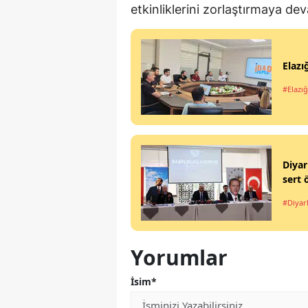
etkinliklerini zorlaştırmaya de
Elazı
#Elazığ
Diyar
sert 
#Diyar
Yorumlar
İsim*