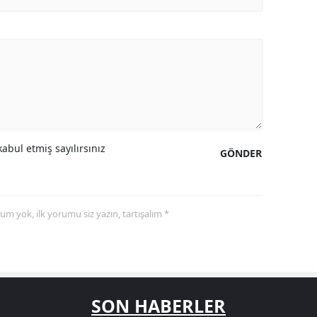
abul etmiş sayılırsınız
GÖNDER
yorum yok, ilk yorumu siz yazın, tartışalım *
SON HABERLER