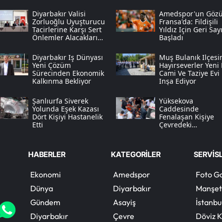
Diyarbakır Valisi
Amedspor'un Göz
Zorluoğlu Uyuşturucu
Fransa'da: Fildişili
Tacirlerine Karşı Sert
Yıldız Için Geri Sa
Önlemler Alacaklarını
Başladı
Açıkladı
Diyarbakır Iş Dünyası
Muş Bulanık Ilçesi
Yeni Çözüm
Hayırseverler Yeni 
Sürecinden Ekonomik
Cami Ve Taziye Evi
Kalkınma Bekliyor
Inşa Ediyor
Şanlıurfa Siverek
Yüksekova
Yolunda Eşek Kazası
Caddesinde
Dört Kişiyi Hastanelik
Fenalaşan Kişiye
Etti
Çevredeki
Vatandaşlar Anınd
Müdahale Etti
HABERLER
KATEGORİLER
SERVİS
Ekonomi
Amedspor
Foto Ga
Dünya
Diyarbakır
Manşet
Gündem
Asayiş
İstanbu
Diyarbakır
Çevre
Döviz K