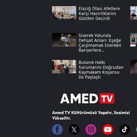
Elazığ Olası Afetlere
Karşı Hazırlıklarını
Gözden Geçirdi
Siverek Yolunda
Dehşet Anları: Eşeğe
Çarpmamak Isterken
Bariyerlere
Savruldular
Bulanık Halkı
Sorunlarını Doğrudan
Kaymakam Koşansu
Ile Paylaştı
Amed TV Kültürümüzü Yaşatır, Sesimizi
Yükseltir.