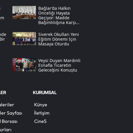
ü
Bağlar’da Halkın
Samsun
Önceliği Hayata
yım
Geçiyor: Madde
Siirt
Bağımlılığına Karşı
Dev Adım
nde
Siverek Okulları Yeni
Sinop
Bir
Eğitim Dönemi Için
Masaya Oturdu
Sivas
Tekirdağ
Veysi Duyan Mardinli
Esnafla Ticaretin
Geleceğini Konuştu
Tokat
a
Trabzon
LER
KURUMSAL
Tunceli
leriler
Künye
Şanlıurfa
ler Sayfası
İletişim
Uşak
l Borsası
Cine5
urları
Van