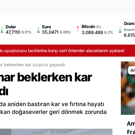
Gram 
Bitcoin
Dolar
Euro
(TL)
(Kapalı 
47,7110
55,0471
3.089.489
0.17%
0.05%
0.7%
6.615
tacirlerine karşı sert önlemler alacaklarını açıkladı
r beklerken kar sürprizi yaşandı
A
har beklerken kar
dı
a aniden bastıran kar ve fırtına hayatı
 çıkan doğaseverler geri dönmek zorunda
Am
Fra