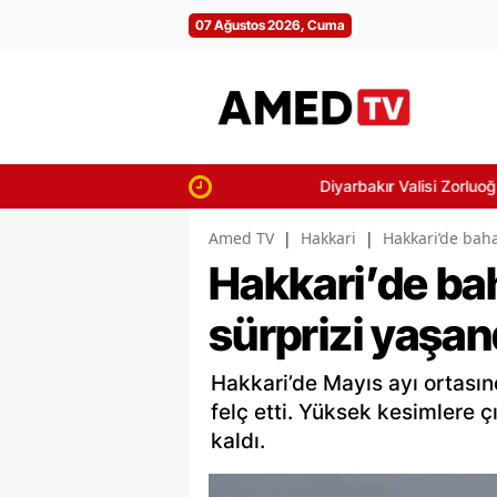
07 Ağustos 2026, Cuma
Diyarbakır Valisi Zorluoğlu uyuşturucu 
Amed TV
|
Hakkari
|
Hakkari’de baha
Hakkari’de ba
sürprizi yaşan
Hakkari’de Mayıs ayı ortasınd
felç etti. Yüksek kesimlere
kaldı.