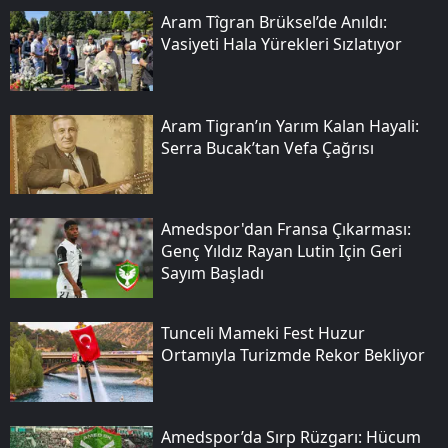
Aram Tîgran Brüksel’de Anıldı:
Vasiyeti Hala Yürekleri Sızlatıyor
Aram Tigran’ın Yarım Kalan Hayali:
Serra Bucak’tan Vefa Çağrısı
Amedspor'dan Fransa Çıkarması:
Genç Yıldız Rayan Lutin Için Geri
Sayım Başladı
Tunceli Mameki Fest Huzur
Ortamıyla Turizmde Rekor Bekliyor
Amedspor’da Sırp Rüzgarı: Hücum