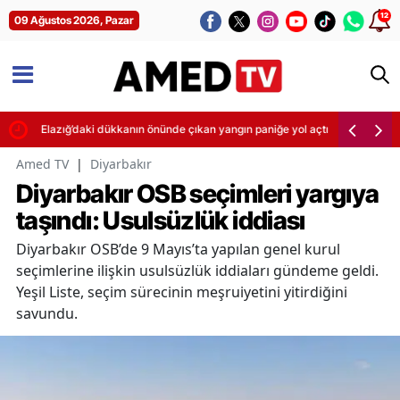
12
09 Ağustos 2026, Pazar
Elazığ’daki dükkanın önünde çıkan yangın paniğe yol açtı
Amed TV
|
Diyarbakır
Diyarbakır OSB seçimleri yargıya
taşındı: Usulsüzlük iddiası
Diyarbakır OSB’de 9 Mayıs’ta yapılan genel kurul
seçimlerine ilişkin usulsüzlük iddiaları gündeme geldi.
Yeşil Liste, seçim sürecinin meşruiyetini yitirdiğini
savundu.