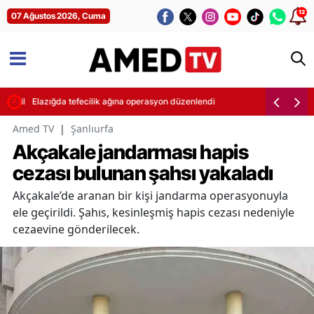
12
07 Ağustos 2026, Cuma
tatile çıktı
Elazığda tefecilik ağına operasyon düzenlendi
Amed TV
|
Şanlıurfa
Akçakale jandarması hapis
cezası bulunan şahsı yakaladı
Akçakale’de aranan bir kişi jandarma operasyonuyla
ele geçirildi. Şahıs, kesinleşmiş hapis cezası nedeniyle
cezaevine gönderilecek.