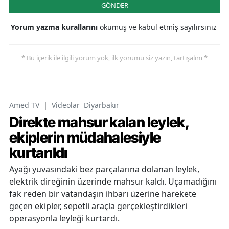
GÖNDER
Yorum yazma kurallarını
okumuş ve kabul etmiş sayılırsınız
* Bu içerik ile ilgili yorum yok, ilk yorumu siz yazın, tartışalım *
Amed TV
|
Videolar
Diyarbakır
Direkte mahsur kalan leylek,
ekiplerin müdahalesiyle
kurtarıldı
Ayağı yuvasındaki bez parçalarına dolanan leylek,
elektrik direğinin üzerinde mahsur kaldı. Uçamadığını
fak reden bir vatandaşın ihbarı üzerine harekete
geçen ekipler, sepetli araçla gerçekleştirdikleri
operasyonla leyleği kurtardı.