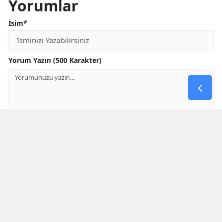
Yorumlar
İsim*
Yorum Yazın (500 Karakter)
GÖNDER
Yorum yazma kurallarını
okumuş ve kabul etmiş sayılırsınız
* Bu içerik ile ilgili yorum yok, ilk yorumu siz yazın, tartışalım *