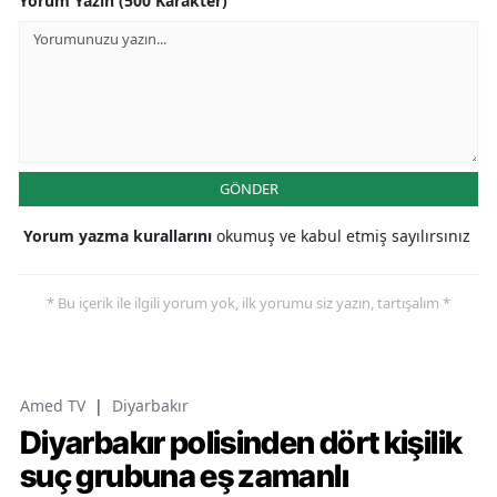
Yorum Yazın (500 Karakter)
GÖNDER
Yorum yazma kurallarını
okumuş ve kabul etmiş sayılırsınız
* Bu içerik ile ilgili yorum yok, ilk yorumu siz yazın, tartışalım *
Amed TV
|
Diyarbakır
Diyarbakır polisinden dört kişilik
suç grubuna eş zamanlı