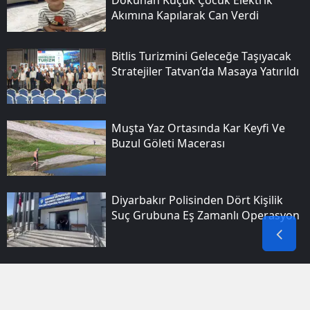
Akımına Kapılarak Can Verdi
Bitlis Turizmini Geleceğe Taşıyacak
Stratejiler Tatvan’da Masaya Yatırıldı
Muşta Yaz Ortasında Kar Keyfi Ve
Buzul Göleti Macerası
Diyarbakır Polisinden Dört Kişilik
Suç Grubuna Eş Zamanlı Operasyon
Bitlis Düşman Işgalinden
Kurtuluşunun 110. Yılını
Meydanlarda Coşkuyla Kutladı