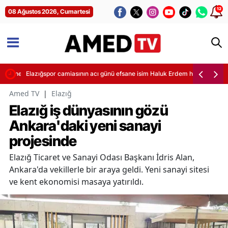
12
08 Ağustos 2026, Cumartesi
 Diagne operasyonu
Elazığspor camiasının acı günü efsane isim Haluk Erdem hayatını kaybet
Amed TV
|
Elazığ
Elazığ iş dünyasının gözü
Ankara'daki yeni sanayi
projesinde
Elazığ Ticaret ve Sanayi Odası Başkanı İdris Alan,
Ankara'da vekillerle bir araya geldi. Yeni sanayi sitesi
ve kent ekonomisi masaya yatırıldı.