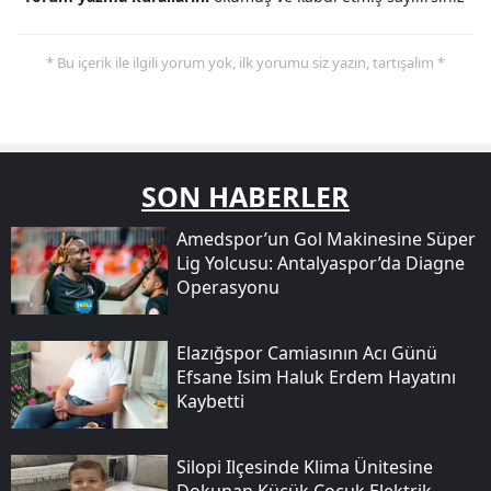
* Bu içerik ile ilgili yorum yok, ilk yorumu siz yazın, tartışalım *
SON HABERLER
Amedspor’un Gol Makinesine Süper
Lig Yolcusu: Antalyaspor’da Diagne
Operasyonu
Elazığspor Camiasının Acı Günü
Efsane Isim Haluk Erdem Hayatını
Kaybetti
Silopi Ilçesinde Klima Ünitesine
Dokunan Küçük Çocuk Elektrik