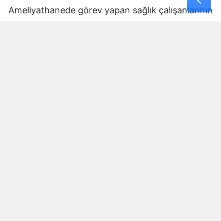
Ameliyathanede görev yapan sağlık çalışanlarının
hastayı korumaya yönelik refleksi, birçok
kullanıcı tarafından fedakârlık ve meslek
sorumluluğunun dikkat çekici bir örneği olarak
değerlendirildi.
Yorumlar
İsim*
Yorum Yazın (500 Karakter)