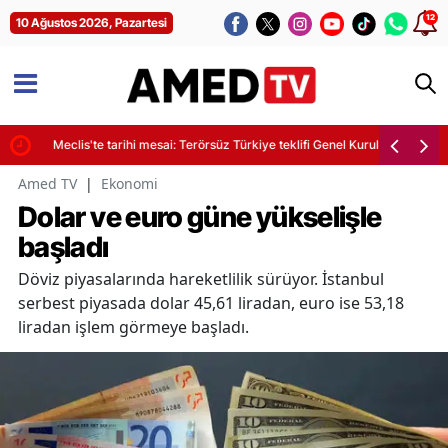
12
10 Ağustos 2026, Pazartesi
Meclis'te tarihi mesai: Terörsüz Türkiye teklifi Genel Kurul gündeminde
Amed TV
|
Ekonomi
Dolar ve euro güne yükselişle
başladı
Döviz piyasalarında hareketlilik sürüyor. İstanbul
serbest piyasada dolar 45,61 liradan, euro ise 53,18
liradan işlem görmeye başladı.