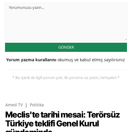
GÖNDER
Yorum yazma kurallarını
okumuş ve kabul etmiş sayılırsınız
* Bu içerik ile ilgili yorum yok, ilk yorumu siz yazın, tartışalım *
Amed TV
|
Politika
Meclis'te tarihi mesai: Terörsüz
Türkiye teklifi Genel Kurul