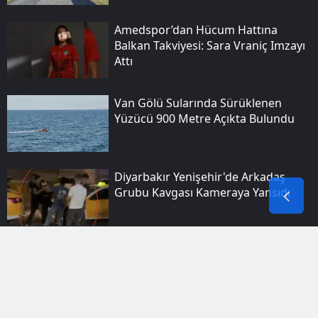
Amedspor’dan Hücum Hattına
Balkan Takviyesi: Sara Vraniç Imzayı
Attı
Van Gölü Sularında Sürüklenen
Yüzücü 900 Metre Açıkta Bulundu
Diyarbakır Yenişehir'de Arkadaş
Grubu Kavgası Kameraya Yansıdı
Filistin Konvoyu Şanlıurfa Durağında
Binlerce Kişiyle Buluştu