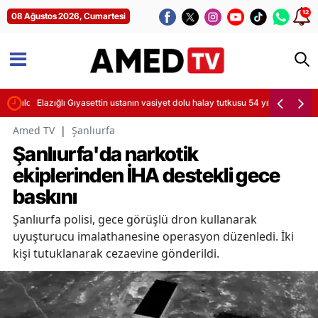
12
08 Ağustos 2026, Cumartesi
dırıldı
Elazığlı Gıyasettin ustanın vasiyet dolu halay tutkusu 54 yıldır sürüyor
Amed TV
|
Şanlıurfa
Şanlıurfa'da narkotik
ekiplerinden İHA destekli gece
baskını
Şanlıurfa polisi, gece görüşlü dron kullanarak
uyuşturucu imalathanesine operasyon düzenledi. İki
kişi tutuklanarak cezaevine gönderildi.