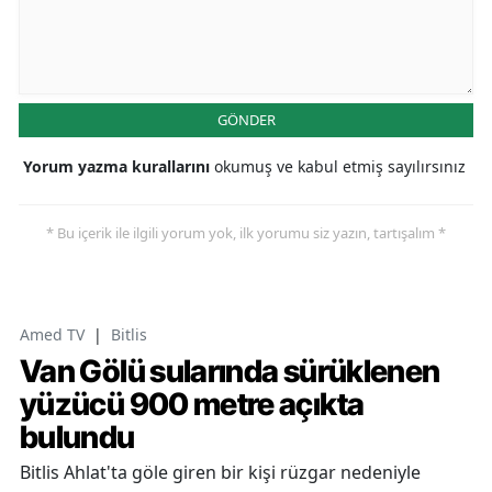
GÖNDER
Yorum yazma kurallarını
okumuş ve kabul etmiş sayılırsınız
* Bu içerik ile ilgili yorum yok, ilk yorumu siz yazın, tartışalım *
Amed TV
|
Bitlis
Van Gölü sularında sürüklenen
yüzücü 900 metre açıkta
bulundu
Bitlis Ahlat'ta göle giren bir kişi rüzgar nedeniyle