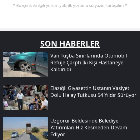
* Bu içerik ile ilgili yorum yok, ilk yorumu siz yazın, tartışalım *
SON HABERLER
Van Tuşba Sınırlarında Otomobil
Refüje Çarptı Iki Kişi Hastaneye
Kaldırıldı
Elazığlı Gıyasettin Ustanın Vasiyet
Dolu Halay Tutkusu 54 Yıldır Sürüyor
Uzgörür Beldesinde Belediye
Yatırımları Hız Kesmeden Devam
Ediyor