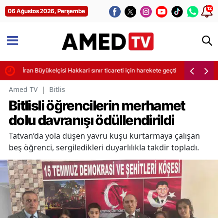
12
06 Ağustos 2026, Perşembe
İran Büyükelçisi Hakkari sınır ticareti için harekete geçti
Amed TV
|
Bitlis
Bitlisli öğrencilerin merhamet
dolu davranışı ödüllendirildi
Tatvan’da yola düşen yavru kuşu kurtarmaya çalışan
beş öğrenci, sergiledikleri duyarlılıkla takdir topladı.