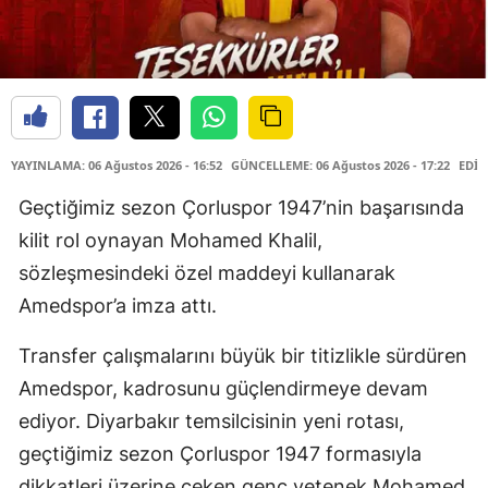
YAYINLAMA: 06 Ağustos 2026 - 16:52
GÜNCELLEME: 06 Ağustos 2026 - 17:22
EDİT
Geçtiğimiz sezon Çorluspor 1947’nin başarısında
kilit rol oynayan Mohamed Khalil,
sözleşmesindeki özel maddeyi kullanarak
Amedspor’a imza attı.
Transfer çalışmalarını büyük bir titizlikle sürdüren
Amedspor, kadrosunu güçlendirmeye devam
ediyor. Diyarbakır temsilcisinin yeni rotası,
geçtiğimiz sezon Çorluspor 1947 formasıyla
dikkatleri üzerine çeken genç yetenek Mohamed