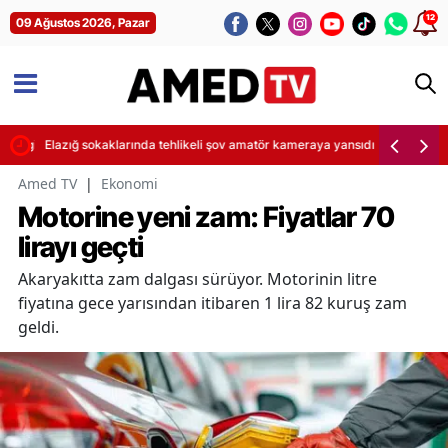
12
09 Ağustos 2026, Pazar
ura girdi
Elazığ sokaklarında tehlikeli şov amatör kameraya yansıdı
Amed TV
|
Ekonomi
Motorine yeni zam: Fiyatlar 70
lirayı geçti
Akaryakıtta zam dalgası sürüyor. Motorinin litre
fiyatına gece yarısından itibaren 1 lira 82 kuruş zam
geldi.