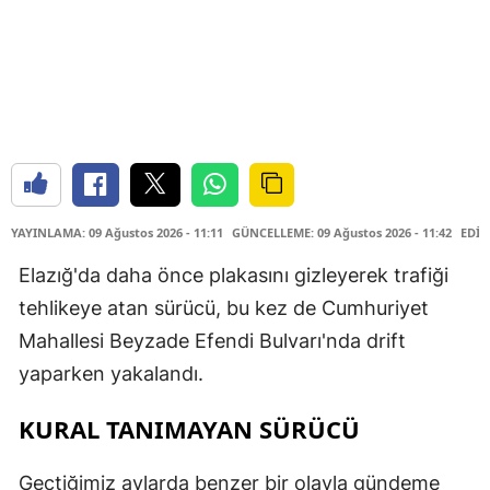
YAYINLAMA: 09 Ağustos 2026 - 11:11
GÜNCELLEME: 09 Ağustos 2026 - 11:42
EDİT
Elazığ'da daha önce plakasını gizleyerek trafiği
tehlikeye atan sürücü, bu kez de Cumhuriyet
Mahallesi Beyzade Efendi Bulvarı'nda drift
yaparken yakalandı.
KURAL TANIMAYAN SÜRÜCÜ
Geçtiğimiz aylarda benzer bir olayla gündeme