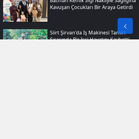
Batman Kemik Iliği Nakliyle Sağlığına
Kavuşan Çocukları Bir Araya Getirdi
Siirt Şirvan'da Iş Makinesi Tamiri
Sırasında Bir Işçi Hayatını Kaybetti
Siverek Kıyısında Piknik Yapan Iki
Kişi Nehir Sularında Yaşamını Yitirdi
Diyarbakır Bağlar'daki Mahallelerde
Geniş Kapsamlı Asayiş Denetimi
Yapıldı
Aşırı Sıcaklar Kalp Krizi Riskini Ve
Ölüm Oranlarını Artırıyor