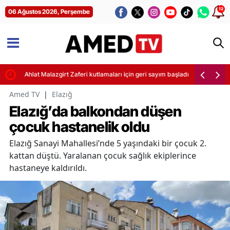
12
06 Ağustos 2026, Perşembe
Ahlat Malazgirt Zaferi kutlamaları için geri sayım başladı
Amed TV
|
Elazığ
Elazığ’da balkondan düşen
çocuk hastanelik oldu
Elazığ Sanayi Mahallesi’nde 5 yaşındaki bir çocuk 2.
kattan düştü. Yaralanan çocuk sağlık ekiplerince
hastaneye kaldırıldı.