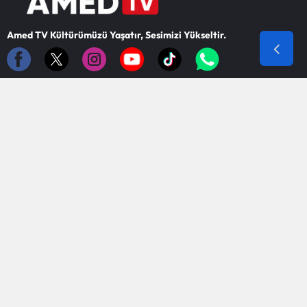
Amed TV Kültürümüzü Yaşatır, Sesimizi Yükseltir.
HABERLER
KATEGORİLER
Ekonomi
Amedspor
Dünya
Diyarbakır
Gündem
Asayiş
Diyarbakır
Çevre
Sağlık
Politika
Spor
Güncel
Teknoloji
Kültür Sanat
Eğitim
SERVİSLER
KURUMSAL