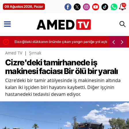
12
09 Ağustos 2026, Pazar
Elazığ’daki dükkanın önünde çıkan yangın paniğe yol açtı
Amed TV
|
Şırnak
Cizre'deki tamirhanede iş
makinesi faciası Bir ölü bir yaralı
Cizre’deki bir tamir atölyesinde iş makinesinin altında
kalan iki işçiden biri hayatını kaybetti. Diğer işçinin
hastanedeki tedavisi devam ediyor.