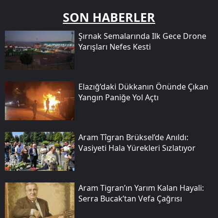
SON HABERLER
Şırnak Semalarında Ilk Gece Drone
Yarışları Nefes Kesti
Elazığ’daki Dükkanın Önünde Çıkan
Yangın Paniğe Yol Açtı
Aram Tîgran Brüksel’de Anıldı:
Vasiyeti Hala Yürekleri Sızlatıyor
Aram Tigran’ın Yarım Kalan Hayali:
Serra Bucak’tan Vefa Çağrısı