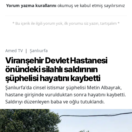
Yorum yazma kurallarını
okumuş ve kabul etmiş sayılırsınız
* Bu içerik ile ilgili yorum yok, ilk yorumu siz yazın, tartışalım *
Amed TV
|
Şanlıurfa
Viranşehir Devlet Hastanesi
önündeki silahlı saldırının
şüphelisi hayatını kaybetti
Şanlıurfa'da cinsel istismar şüphelisi Metin Albayrak,
hastane girişinde vurulduktan sonra hayatını kaybetti.
Saldırıyı düzenleyen baba ve oğlu tutuklandı.