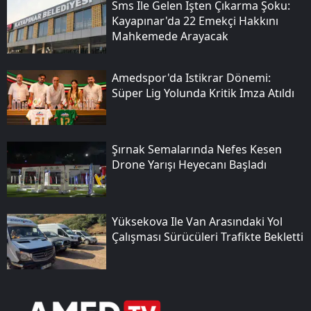
Sms Ile Gelen Işten Çıkarma Şoku:
Kayapınar'da 22 Emekçi Hakkını
Mahkemede Arayacak
Amedspor'da Istikrar Dönemi:
Süper Lig Yolunda Kritik Imza Atıldı
Şırnak Semalarında Nefes Kesen
Drone Yarışı Heyecanı Başladı
Yüksekova Ile Van Arasındaki Yol
Çalışması Sürücüleri Trafikte Bekletti