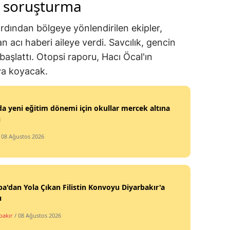
e soruşturma
dından bölgeye yönlendirilen ekipler,
 acı haberi aileye verdi. Savcılık, gencin
 başlattı. Otopsi raporu, Hacı Öcal'ın
ya koyacak.
da yeni eğitim dönemi için okullar mercek altına
ı
/ 08 Ağustos 2026
a'dan Yola Çıkan Filistin Konvoyu Diyarbakır'a
ı
bakır
/ 08 Ağustos 2026