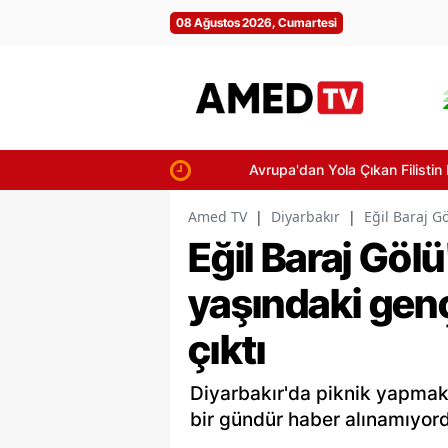
08 Ağustos 2026, Cumartesi
Avrupa'dan Yola Çıkan Filistin Konvoyu
Amed TV
|
Diyarbakır
|
Eğil Baraj G
Eğil Baraj Göl
yaşındaki gen
çıktı
Diyarbakır'da piknik yapmak 
bir gündür haber alınamıyord