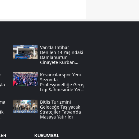
Samsun
Siirt
Sinop
Van'da Intihar
Sivas
Denilen 14 Yaşındaki
Damlanur'un
Tekirdağ
Cinayete Kurban
Gittiği Anlaşıldı
Tokat
n
Kovancılarspor Yeni
Sezonda
yla
Profesyonelliğe Geçiş
Trabzon
Ligi Sahnesinde Yer
Alacak
Tunceli
ima
Bitlis Turizmini
n
Geleceğe Taşıyacak
ik
Stratejiler Tatvan’da
Şanlıurfa
Masaya Yatırıldı
Uşak
LER
KURUMSAL
Van