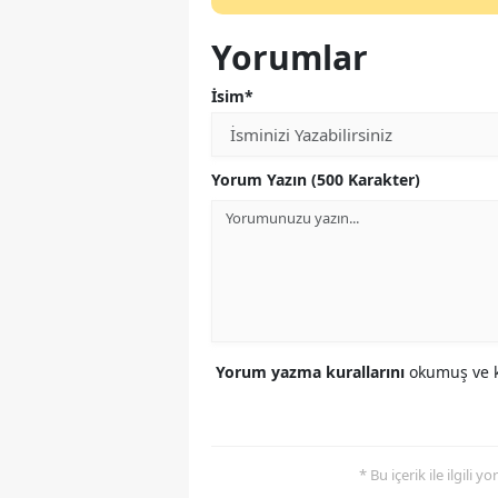
Yorumlar
İsim*
Yorum Yazın (500 Karakter)
Yorum yazma kurallarını
okumuş ve k
* Bu içerik ile ilgili 