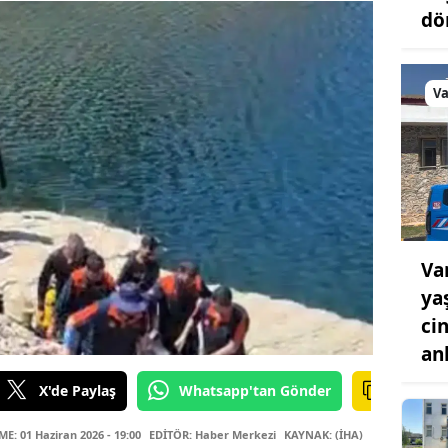
dö
V
Va
ya
ci
anl
X'de Paylaş
Whatsapp'tan Gönder
: 01 Haziran 2026 - 19:00
EDİTÖR: Haber Merkezi
KAYNAK: (İHA)