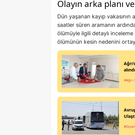
Olayın arka planı v
Dün yaşanan kayıp vakasının ar
saatler süren aramanın ardından
ölümüyle ilgili detaylı inceleme
ölümünün kesin nedenini orta
Ağrı'
alınd
#Ağrı
Avrup
Ulaşt
#Diyar