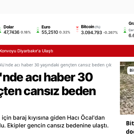
Gr
Bitcoin
Dolar
Euro
(TL)
Çarş
47,7436
55,2510
3.094.793
0.18%
0.32%
-0.267%
6.
 Diyarbakır'a Ulaştı
ölü'nde acı haber 30 yaşındaki gençten cansız beden çıktı
Bi
ü'nde acı haber 30
çten cansız beden
için baraj kıyısına giden Hacı Öcal'dan
Bit
u. Ekipler gencin cansız bedenine ulaştı.
do