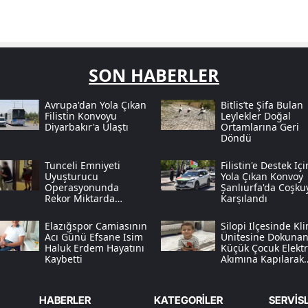
SON HABERLER
Avrupa'dan Yola Çıkan
Bitlis’te Şifa Bulan
Filistin Konvoyu
Leylekler Doğal
Diyarbakır'a Ulaştı
Ortamlarına Geri
Döndü
Tunceli Emniyeti
Filistin'e Destek Içi
Uyuşturucu
Yola Çıkan Konvoy
Operasyonunda
Şanlıurfa'da Coşku
Rekor Miktarda
Karşılandı
Sentetik Ecza Yakaladı
Elazığspor Camiasının
Silopi Ilçesinde Kl
Acı Günü Efsane Isim
Ünitesine Dokuna
Haluk Erdem Hayatını
Küçük Çocuk Elektr
Kaybetti
Akımına Kapılarak
Can Verdi
HABERLER
KATEGORİLER
SERVİS