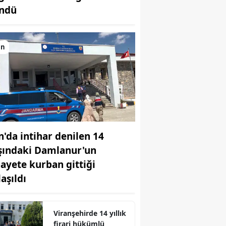
ndü
Bilecik
Bingöl
an
Bitlis
Bolu
Burdur
Bursa
n'da intihar denilen 14
Çanakkale
şındaki Damlanur'un
Çankırı
nayete kurban gittiği
Çorum
aşıldı
Denizli
Viranşehirde 14 yıllık
Diyarbakır
firari hükümlü