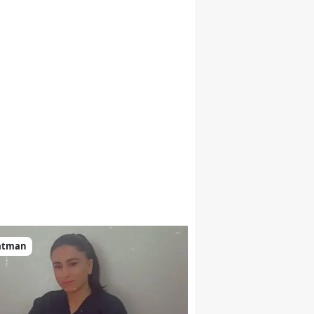
Malatya
Manisa
Kahramanmaraş
Mardin
Muğla
Muş
Nevşehir
Niğde
atman
Ordu
Rize
Sakarya