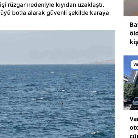
 kişi rüzgar nedeniyle kıyıdan uzaklaştı.
cüyü botla alarak güvenli şekilde karaya
Ba
öl
ki
V
Va
ot
çü