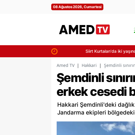
08 Ağustos 2026, Cumartesi
Siirt Kurtalan'da iki yaşındaki çocuk n
Amed TV
|
Hakkari
|
Şemdinli sınırı
Şemdinli sınırı
erkek cesedi 
Hakkari Şemdinli'deki dağlık
Jandarma ekipleri bölgedeki 