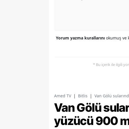
Yorum yazma kurallarını
okumuş ve k
* Bu içerik ile ilgili 
Amed TV
|
Bitlis
|
Van Gölü suların
Van Gölü sula
yüzücü 900 me