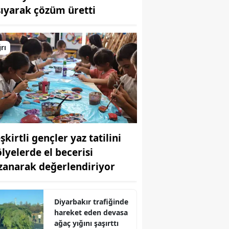
şıyarak çözüm üretti
Bilecik
Bingöl
rı
Bitlis
Bolu
Burdur
Bursa
şkirtli gençler yaz tatilini
Çanakkale
ölyelerde el becerisi
Çankırı
zanarak değerlendiriyor
Çorum
Denizli
Diyarbakır trafiğinde
hareket eden devasa
Diyarbakır
ağaç yığını şaşırttı