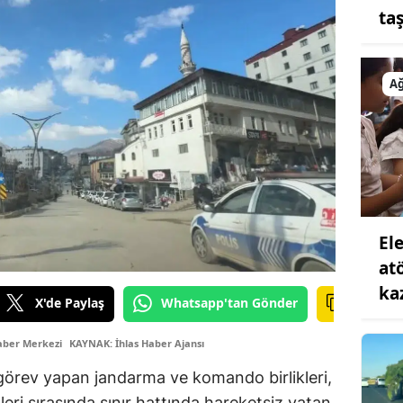
ta
Ağ
Ele
at
ka
X'de Paylaş
Whatsapp'tan Gönder
aber Merkezi
KAYNAK: İhlas Haber Ajansı
 görev yapan jandarma ve komando birlikleri,
leri sırasında sınır hattında hareketsiz yatan