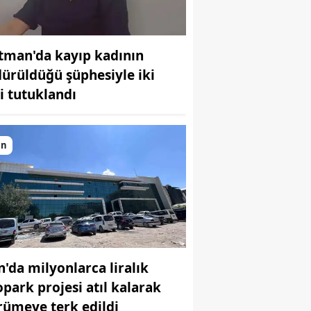
Samsun
Siirt
tman'da kayıp kadının
dürüldüğü şüphesiyle iki
Sinop
şi tutuklandı
Sivas
Tekirdağ
an
Tokat
Trabzon
Tunceli
Şanlıurfa
n'da milyonlarca liralık
Uşak
opark projesi atıl kalarak
rümeye terk edildi
Van