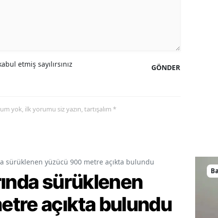
abul etmiş sayılırsınız
GÖNDER
yorum yok, ilk yorumu siz yazın, tartışalım *
da sürüklenen yüzücü 900 metre açıkta bulundu
B
rında sürüklenen
tre açıkta bulundu