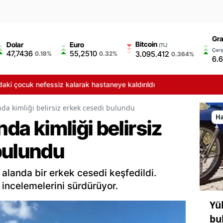
Gra
Bitcoin
Dolar
Euro
(TL)
Çarş
47,7436
55,2510
3.095.412
0.18%
0.32%
0.364%
6.
efessiz kalarak hastaneye kaldırıldı
nda kimliği belirsiz erkek cesedi bulundu
H
nda kimliği belirsiz
bulundu
 alanda bir erkek cesedi keşfedildi.
incelemelerini sürdürüyor.
Yü
bu