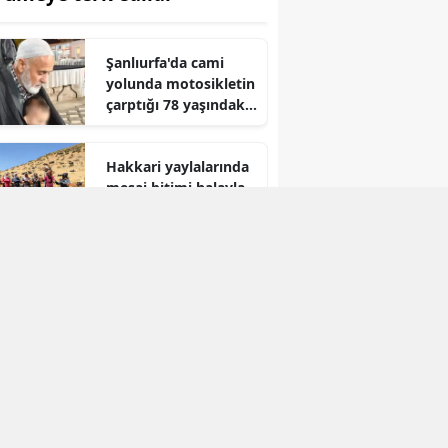
Yozgat
Şanlıurfa'da cami
Zonguldak
yolunda motosikletin
çarptığı 78 yaşındaki
Aksaray
adam yaşamını yitirdi
Bayburt
Hakkari yaylalarında
mesai bitimi halayla
Karaman
gelen neşe
Kırıkkale
Batman
Şırnak
Bartın
Ardahan
Iğdır