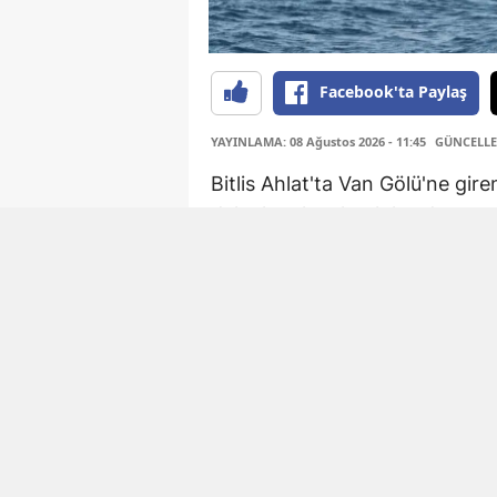
Facebook'ta Paylaş
YAYINLAMA: 08 Ağustos 2026 - 11:45
GÜNCELLEM
Bitlis Ahlat'ta Van Gölü'ne gire
dalgalara kapılarak kıyıdan uza
Tehlikeli anlar yaşa
Sabah saatlerinde arkadaşlarıy
kayboldu. Kıyıya dönemeyen a
durumu hemen Ahlat Sahil Güven
Ekipler müdahale et
İhbarı alan ekipler bölgeye bot