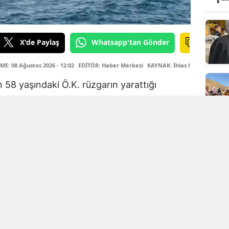
X'de Paylaş
Whatsapp'tan Gönder
E: 08 Ağustos 2026 - 12:02
EDİTÖR: Haber Merkezi
KAYNAK: İhlas Haber Ajansı
n 58 yaşındaki Ö.K. rüzgarın yarattığı
klaştı.
ndı
la göle giren Ö.K. bir süre sonra gözden
rkadaşlarını göremeyen çevresindekiler
lik Komutanlığı'na bildirdi.
ti
la ulaştı. Kıyıdan yaklaşık 900 metre açıkta