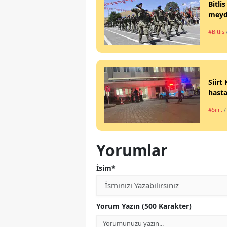
Bitli
meyd
#Bitlis
Siirt
hasta
#Siirt
/
Yorumlar
İsim*
Yorum Yazın (500 Karakter)