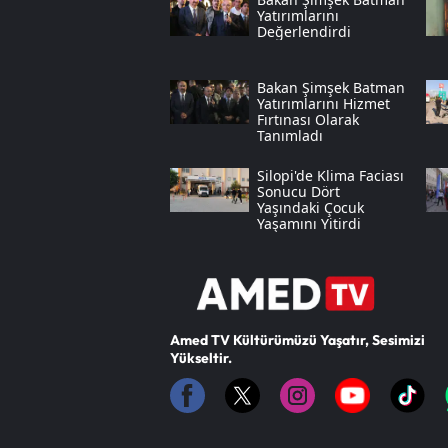
Yatırımlarını
Değerlendirdi
Bakan Şimşek Batman
Yatırımlarını Hizmet
Fırtınası Olarak
Tanımladı
Silopi'de Klima Faciası
Sonucu Dört
Yaşındaki Çocuk
Yaşamını Yitirdi
Amed TV Kültürümüzü Yaşatır, Sesimizi
Yükseltir.