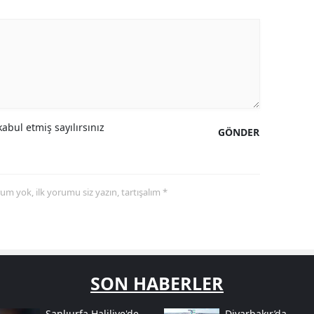
abul etmiş sayılırsınız
GÖNDER
yorum yok, ilk yorumu siz yazın, tartışalım *
SON HABERLER
Şanlıurfa Haliliye'de
Diyarbakır’da