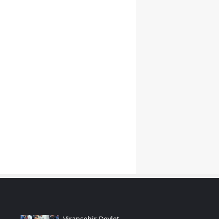
Samsun
Siirt
Sinop
Sivas
Tekirdağ
Tokat
Trabzon
Tunceli
Şanlıurfa
Uşak
Van
Viranşehir Devlet