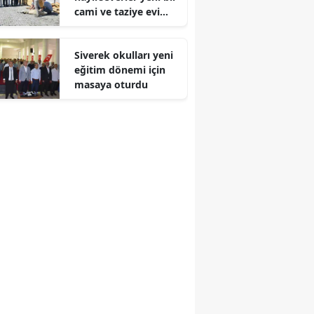
cami ve taziye evi
Edirne
inşa ediyor
Elazığ
Siverek okulları yeni
eğitim dönemi için
Erzincan
masaya oturdu
Erzurum
Eskişehir
Gaziantep
Giresun
Gümüşhane
Hakkari
Hatay
Isparta