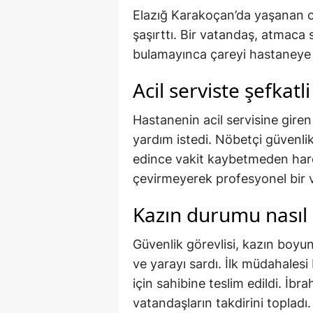
Elazığ Karakoçan’da yaşanan ol
şaşırttı. Bir vatandaş, atmaca s
bulamayınca çareyi hastaneye
Acil serviste şefkat
Hastanenin acil servisine gire
yardım istedi. Nöbetçi güvenli
edince vakit kaybetmeden harek
çevirmeyerek profesyonel bir ve
Kazın durumu nasıl
Güvenlik görevlisi, kazın boyun
ve yarayı sardı. İlk müdahalesi
için sahibine teslim edildi. İb
vatandaşların takdirini topladı