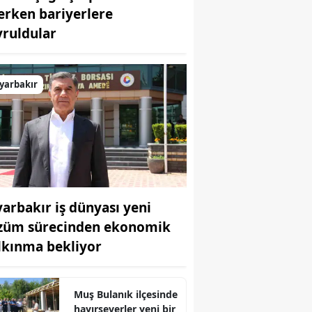
terken bariyerlere
Bilecik
vruldular
Bingöl
Bitlis
yarbakır
Bolu
Burdur
Bursa
Çanakkale
yarbakır iş dünyası yeni
Çankırı
züm sürecinden ekonomik
Çorum
lkınma bekliyor
Denizli
Muş Bulanık ilçesinde
Diyarbakır
hayırseverler yeni bir