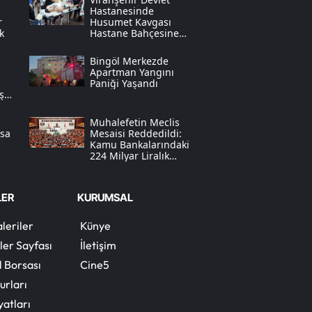
Hastanesinde
r
Husumet Kavgası
Yozgat
k
Hastane Bahçesine
Taştı
Zonguldak
Bingöl Merkezde
Apartman Yangını
Aksaray
Paniği Yaşandı
mşek
Bayburt
Muhalefetin Meclis
asa
Mesaisi Reddedildi:
Karaman
Kamu Bankalarındaki
224 Milyar Liralık
ı
"tahsil Edilemeyen
Kırıkkale
Kredi" Tartışması
Batman
LER
KURUMSAL
leriler
Künye
Şırnak
ler Sayfası
İletişim
Bartın
l Borsası
Cine5
Ardahan
urları
yatları
Iğdır