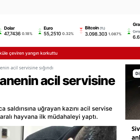
Gra
Bitcoin
Dolar
Euro
(TL)
Çarşı
47,7436
55,2510
3.098.303
0.18%
0.32%
1.087%
6.
çeviren yangın korkuttu
enin acil servisine sığındı
Di
tanenin acil servisine
a saldırısına uğrayan kazını acil servise
yaralı hayvana ilk müdahaleyi yaptı.
Si
an