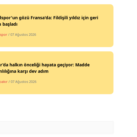
por'un gözü Fransa'da: Fildişili yıldız için geri
 başladı
spor
/ 07 Ağustos 2026
r’da halkın önceliği hayata geçiyor: Madde
lılığına karşı dev adım
bakır
/ 07 Ağustos 2026