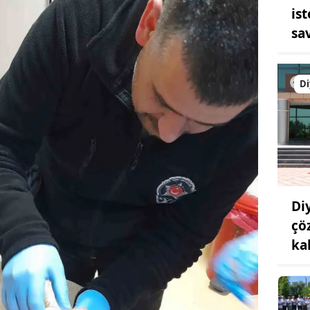
is
sa
Di
Di
çö
ka