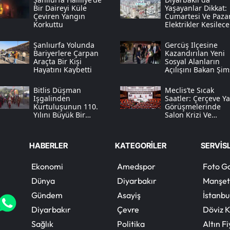
Bir Daireyi Küle
Yaşayanlar Dikkat:
Çeviren Yangın
Cumartesi Ve Paza
Korkuttu
Elektrikler Kesilece
Şanlıurfa Yolunda
Gercüş Ilçesine
Bariyerlere Çarpan
Kazandırılan Yeni
Araçta Bir Kişi
Sosyal Alanların
Hayatını Kaybetti
Açılışını Bakan Şi
Yaptı
Bitlis Düşman
Meclis’te Sıcak
Işgalinden
Saatler: Çerçeve Y
Kurtuluşunun 110.
Görüşmelerinde
Yılını Büyük Bir
Salon Krizi Ve
Coşkuyla Kutluyor
“öcalan” Tartışmas
HABERLER
KATEGORİLER
SERVİS
Ekonomi
Amedspor
Foto Ga
Dünya
Diyarbakır
Manşet
Gündem
Asayiş
İstanbu
Diyarbakır
Çevre
Döviz K
Sağlık
Politika
Altın Fi