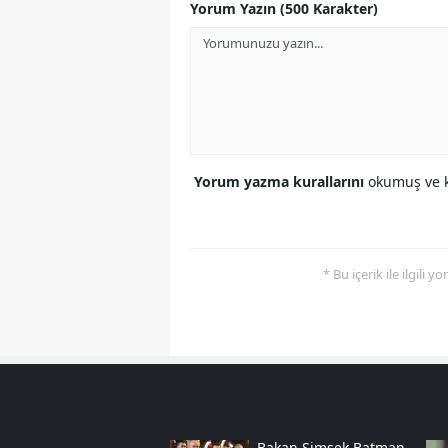
Yorum Yazın (500 Karakter)
Yorum yazma kurallarını
okumuş ve k
* Bu içerik ile ilgili 
Bakan Şimşek Batman