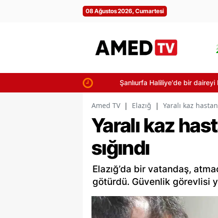
08 Ağustos 2026, Cumartesi
Şanlıurfa Haliliye'de bir daireyi küle 
Amed TV
|
Elazığ
|
Yaralı kaz hastan
Yaralı kaz has
sığındı
Elazığ’da bir vatandaş, atmac
götürdü. Güvenlik görevlisi 