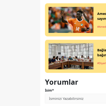
Ameds
sayım
#Amed
Bağla
bağım
#Diyar
Yorumlar
İsim*