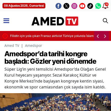
12
08 Ağustos 2026, Cumartesi
alındı
Filistin için yola çıkan Fransız aktivist Türkiye yolunda İslam'ı seçti
Amed TV
|
Amedspor
Amedspor’da tarihi kongre
başladı: Gözler yeni dönemde
Süper Lig’in yeni temsilcisi Amedspor’da Olağan Genel
Kurul heyecanı yaşanıyor. Sezai Karakoç Kültür ve
Kongre Merkezi’nde başlayan kongreye kentin siyasi,
ekonomik ve spor camiasından çok sayıda isim katıldı.