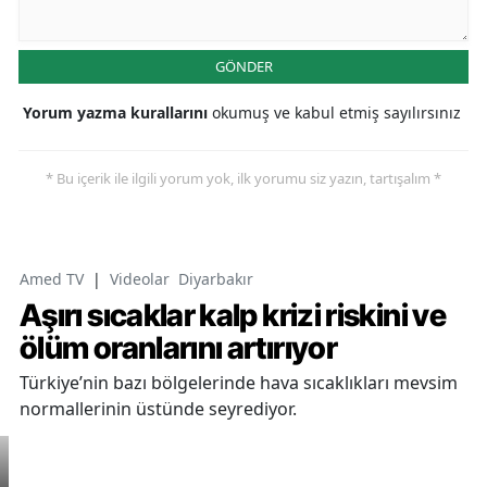
GÖNDER
Yorum yazma kurallarını
okumuş ve kabul etmiş sayılırsınız
* Bu içerik ile ilgili yorum yok, ilk yorumu siz yazın, tartışalım *
Amed TV
|
Videolar
Diyarbakır
Aşırı sıcaklar kalp krizi riskini ve
ölüm oranlarını artırıyor
Türkiye’nin bazı bölgelerinde hava sıcaklıkları mevsim
normallerinin üstünde seyrediyor.