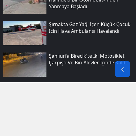
Yanmaya Başladı
Şırnakta Gaz Yağı Içen Küçük Çocuk
Için Hava Ambulansı Havalandı
Şanlıurfa Birecik'te Iki Motosiklet
Çarpıştı Ve Biri Alevler Içinde Kaldı
Arıcak Ilçesindeki Sarp Kayalıkta
Arıların Doğal Bal Üretimi Şaşırttı
Bismil'de Bir Dairede Dokuz Saat
Arayla Iki Yangın Çıktı