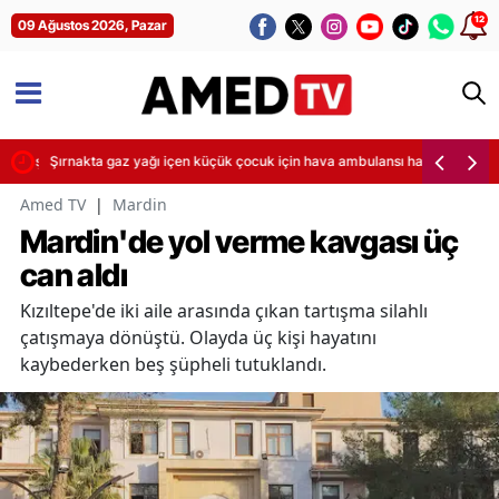
12
09 Ağustos 2026, Pazar
ya başladı
Şırnakta gaz yağı içen küçük çocuk için hava ambulansı havalandı
Amed TV
|
Mardin
Mardin'de yol verme kavgası üç
can aldı
Kızıltepe'de iki aile arasında çıkan tartışma silahlı
çatışmaya dönüştü. Olayda üç kişi hayatını
kaybederken beş şüpheli tutuklandı.