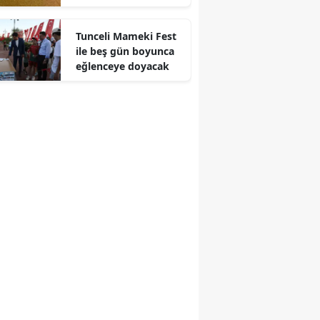
kazasında bir kişi
Edirne
yaralandı
Tunceli Mameki Fest
Elazığ
ile beş gün boyunca
eğlenceye doyacak
Erzincan
Erzurum
Eskişehir
Gaziantep
Giresun
Gümüşhane
Hakkari
Hatay
Isparta