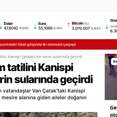
Gra
Bitcoin
Dolar
Euro
(TL)
Çarşı
47,6042
55,1068
3.070.007
0.05%
0.14%
0.83%
6.3
 girişinde iki otomobil çarpıştı
ilini Kanispi Şelalesi'nin serin sularında geçirdi
B
 tatilini Kanispi
rin sularında geçirdi
en vatandaşlar Van Çatak'taki Kanispi
iz mesire alanına giden aileler doğanın
Ge
ot