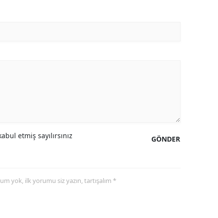
abul etmiş sayılırsınız
GÖNDER
yorum yok, ilk yorumu siz yazın, tartışalım *