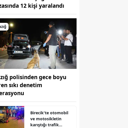
zasında 12 kişi yaralandı
Bilecik
Bingöl
azığ
Bitlis
Bolu
Burdur
Bursa
azığ polisinden gece boyu
Çanakkale
ren sıkı denetim
Çankırı
erasyonu
Çorum
Denizli
Birecik'te otomobil
ve motosikletin
Diyarbakır
karıştığı trafik