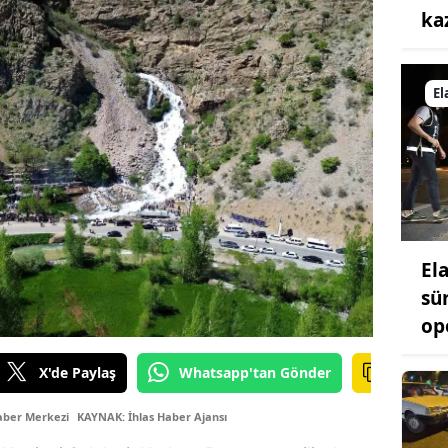
ka
El
El
sü
op
X'de Paylaş
Whatsapp'tan Gönder
aber Merkezi
KAYNAK: İhlas Haber Ajansı