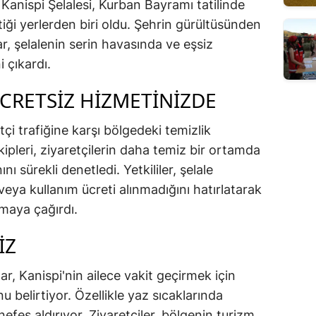
Kanispi Şelalesi, Kurban Bayramı tatilinde
tiği yerlerden biri oldu. Şehrin gürültüsünden
, şelalenin serin havasında ve eşsiz
 çıkardı.
CRETSİZ HİZMETİNİZDE
çi trafiğine karşı bölgedeki temizlik
ekipleri, ziyaretçilerin daha temiz bir ortamda
nı sürekli denetledi. Yetkililer, şelale
veya kullanım ücreti alınmadığını hatırlatarak
umaya çağırdı.
İZ
r, Kanispi'nin ailece vakit geçirmek için
u belirtiyor. Özellikle yaz sıcaklarında
 nefes aldırıyor. Ziyaretçiler, bölgenin turizm