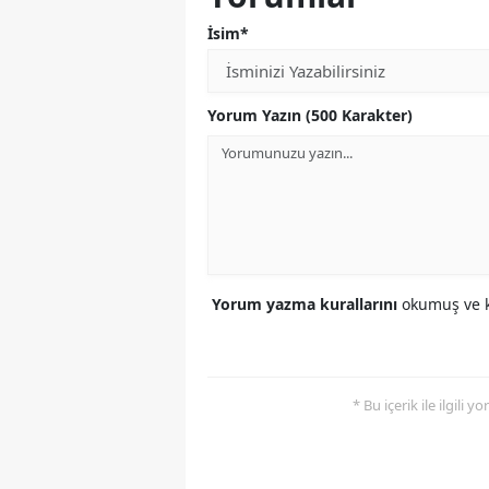
İsim*
Yorum Yazın (500 Karakter)
Yorum yazma kurallarını
okumuş ve k
* Bu içerik ile ilgili 