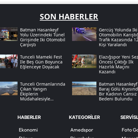
SON HABERLER
Batman Hasankeyf
Gercüş Yolunda Iki
Yolu Üzerindeki Tünel
Otomobilin Karıştı
Girişinde Iki Otomobil
Trafik Kazasında 1
Çarpıştı
Kişi Yaralandı
Tunceli Mameki Fest
Elazığspor Yeni Se
Ile Beş Gün Boyunca
Öncesi Çıktığı Ilk
Eğlenceye Doyacak
Hazırlık Maçını
Kazandı
Tunceli Ormanlarında
Batman Hasankeyf'
Çıkan Yangın
Baraj Gölü Kıyısın
Ekiplerin
Bir Kadının Cansız
Müdahalesiyle
Bedeni Bulundu
Kontrol Altına Alındı
HABERLER
KATEGORİLER
SERVİS
Ekonomi
Amedspor
Foto Ga