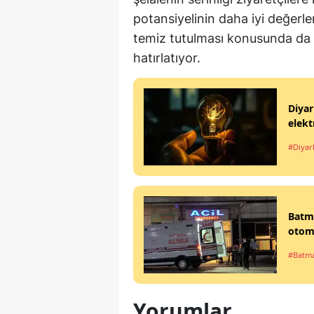
potansiyelinin daha iyi değerle
temiz tutulması konusunda da h
hatırlatıyor.
Diyar
elekt
#Diyar
Batma
otomo
#Batm
Yorumlar