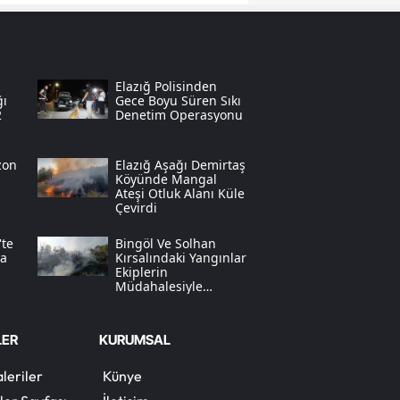
Samsun
Siirt
Elazığ Polisinden
ğı
Gece Boyu Süren Sıkı
Sinop
2
Denetim Operasyonu
Sivas
zon
Elazığ Aşağı Demirtaş
Tekirdağ
Köyünde Mangal
Ateşi Otluk Alanı Küle
Çevirdi
Tokat
te
Bingöl Ve Solhan
Trabzon
da
Kırsalındaki Yangınlar
Ekiplerin
Tunceli
Müdahalesiyle
Tamamen
Söndürüldü
Şanlıurfa
LER
KURUMSAL
Uşak
leriler
Künye
Van