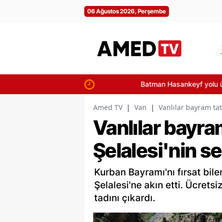
06 Ağustos 2026, Perşembe
Batman Hasankeyf yolu üzerindeki tünel
Amed TV
|
Van
|
Vanlılar bayram tat
Vanlılar bayram
Şelalesi'nin se
Kurban Bayramı'nı fırsat bil
Şelalesi'ne akın etti. Ücrets
tadını çıkardı.