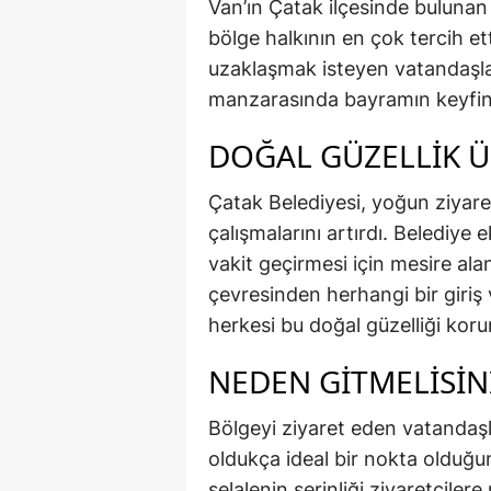
Van’ın Çatak ilçesinde bulunan 
bölge halkının en çok tercih et
uzaklaşmak isteyen vatandaşlar
manzarasında bayramın keyfini
DOĞAL GÜZELLİK Ü
Çatak Belediyesi, yoğun ziyaret
çalışmalarını artırdı. Belediye 
vakit geçirmesi için mesire alanı
çevresinden herhangi bir giriş 
herkesi bu doğal güzelliği kor
NEDEN GİTMELİSİN
Bölgeyi ziyaret eden vatandaşla
oldukça ideal bir nokta olduğun
şelalenin serinliği ziyaretçilere