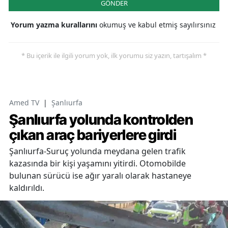
GÖNDER
Yorum yazma kurallarını
okumuş ve kabul etmiş sayılırsınız
* Bu içerik ile ilgili yorum yok, ilk yorumu siz yazın, tartışalım *
Amed TV
|
Şanlıurfa
Şanlıurfa yolunda kontrolden
çıkan araç bariyerlere girdi
Şanlıurfa-Suruç yolunda meydana gelen trafik
kazasında bir kişi yaşamını yitirdi. Otomobilde
bulunan sürücü ise ağır yaralı olarak hastaneye
kaldırıldı.