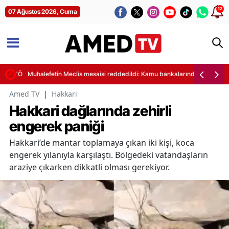
12
07 Ağustos 2026, Cuma
 ve “Öcalan” tartışması
Muhalefetin Meclis mesaisi reddedildi: Kamu bankalarındaki 224 milyar l
Amed TV
|
Hakkari
Hakkari dağlarında zehirli
engerek paniği
Hakkari’de mantar toplamaya çıkan iki kişi, koca
engerek yılanıyla karşılaştı. Bölgedeki vatandaşların
araziye çıkarken dikkatli olması gerekiyor.