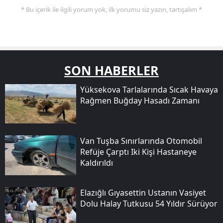
* Bu içerik ile ilgili yorum yok, ilk yorumu siz yazın, tartışalım *
SON HABERLER
Yüksekova Tarlalarında Sıcak Havaya
Rağmen Buğday Hasadı Zamanı
Van Tuşba Sınırlarında Otomobil
Refüje Çarptı Iki Kişi Hastaneye
Kaldırıldı
Elazığlı Gıyasettin Ustanın Vasiyet
Dolu Halay Tutkusu 54 Yıldır Sürüyor