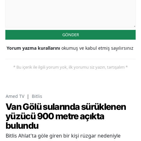
GÖNDER
Yorum yazma kurallarını
okumuş ve kabul etmiş sayılırsınız
* Bu içerik ile ilgili yorum yok, ilk yorumu siz yazın, tartışalım *
Amed TV
|
Bitlis
Van Gölü sularında sürüklenen
yüzücü 900 metre açıkta
bulundu
Bitlis Ahlat'ta göle giren bir kişi rüzgar nedeniyle