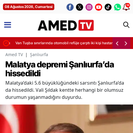
12
08 Ağustos 2026, Cumartesi
manı
Van Tuşba sınırlarında otomobil refüje çarptı iki kişi hastaneye kaldırıldı
Amed TV
|
Şanlıurfa
Malatya depremi Şanlıurfa’da
hissedildi
Malatya’daki 5.6 büyüklüğündeki sarsıntı Şanlıurfa’da
da hissedildi. Vali Şıldak kentte herhangi bir olumsuz
durumun yaşanmadığını duyurdu.