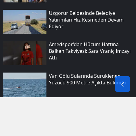
Uzgörür Beldesinde Belediye
Yatırımları Hız Kesmeden Devam
Ediyor
Amedspor’dan Hücum Hattına
Balkan Takviyesi: Sara Vraniç Imzayı
Attı
Van Gölü Sularında Sürüklenen
Yüzücü 900 Metre Açıkta Bulundu
Diyarbakır Yenişehir'de Arkadaş
Grubu Kavgası Kameraya Yansıdı