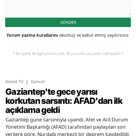
GÖNDER
Yorum yazma kurallarını
okumuş ve kabul etmiş sayılırsınız
* Bu içerik ile ilgili yorum yok, ilk yorumu siz yazın, tartışalım *
Amed TV
|
Güncel
Gaziantep'te gece yarısı
korkutan sarsıntı: AFAD'dan ilk
açıklama geldi
Gaziantep güne sarsıntıyla uyandı. Afet ve Acil Durum
Yönetimi Başkanlığı (AFAD) tarafından paylaşılan son
verilere göre, Nurdağı merkezli bir deprem kaydedildi.