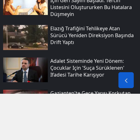
Için Geri Sayım Başladı: Tercih
Listesini Oluştururken Bu Hatalara
Düşmeyin
Elazığ Trafiğini Tehlikeye Atan
Sürücü Yeniden Direksiyon Başında
Drift Yaptı
Adalet Sisteminde Yeni Dönem:
Çocuklar Için 'suça Sürüklenen'
Ifadesi Tarihe Karışıyor
Gaziantep'te Gece Yarısı Korkutan
Sarsıntı: Afad'dan Ilk Açıklama Geldi
Tebligat Geldi Sanıp Tıkladı, Tüm
Hayatını Siber Korsanlara Teslim Etti:
İşte Adım Adım Yeni Nesil