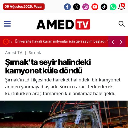
12
09 Ağustos 2026, Pazar
ndiren af resmen yürürlükte
Üniversite hayali kuran milyonlar için geri sayım başladı: Tercih listesi
Amed TV
|
Şırnak
Şırnak'ta seyir halindeki
kamyonet küle döndü
Şırnak'ın İdil ilçesinde hareket halindeki bir kamyonet
aniden yanmaya başladı. Sürücü aracı terk ederek
kurtulurken araç tamamen kullanılamaz hale geldi.