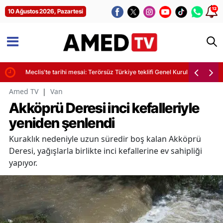
12
10 Ağustos 2026, Pazartesi
Meclis'te tarihi mesai: Terörsüz Türkiye teklifi Genel Kurul gündeminde
Amed TV
|
Van
Akköprü Deresi inci kefalleriyle
yeniden şenlendi
Kuraklık nedeniyle uzun süredir boş kalan Akköprü
Deresi, yağışlarla birlikte inci kefallerine ev sahipliği
yapıyor.