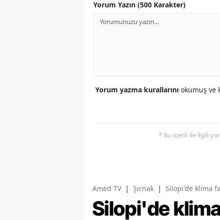
Yorum Yazın (500 Karakter)
Yorum yazma kurallarını
okumuş ve k
* Bu içerik ile ilgili 
Amed TV
|
Şırnak
|
Silopi'de klima f
Silopi'de klim