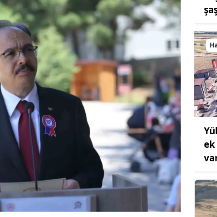
şaş
H
Yü
ek
va