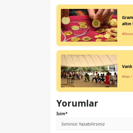
Gram 
altın 
#Ekon
Vanlı
#Van
/
Yorumlar
İsim*