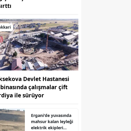
ırttı
Bilecik
Bingöl
akkari
Bitlis
Bolu
Burdur
Bursa
ksekova Devlet Hastanesi
Çanakkale
 binasında çalışmalar çift
Çankırı
rdiya ile sürüyor
Çorum
Denizli
Ergani'de yuvasında
mahsur kalan leyleği
Diyarbakır
elektrik ekipleri