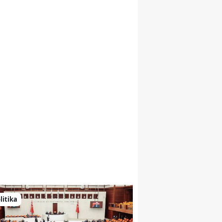
Malatya
Manisa
Kahramanmaraş
Mardin
Muğla
Muş
Nevşehir
Niğde
Ordu
Rize
litika
Sakarya