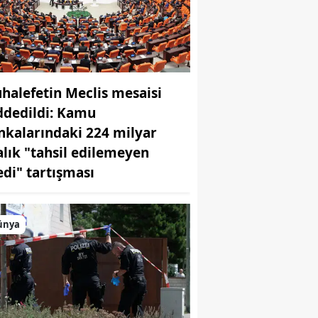
Samsun
Siirt
Sinop
halefetin Meclis mesaisi
ddedildi: Kamu
Sivas
nkalarındaki 224 milyar
Tekirdağ
ralık "tahsil edilemeyen
Tokat
edi" tartışması
Trabzon
ünya
Tunceli
Şanlıurfa
Uşak
Van