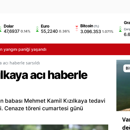
Gra
Bitcoin
Dolar
Euro
(TL)
Çarş
47,6937
55,2240
3.096.353
0.14%
0.36%
1.071%
6.
niği yaşandı
a acı haberle sarsıldı
Bi
ılkaya acı haberle
’nın babası Mehmet Kamil Kızılkaya tedavi
i. Cenaze töreni cumartesi günü
Va
de