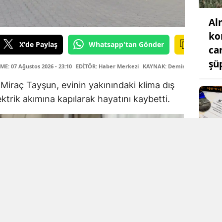
Al
ko
X'de Paylaş
Whatsapp'tan Gönder
ca
şü
E: 07 Ağustos 2026 - 23:10
EDİTÖR: Haber Merkezi
KAYNAK: Demirören Haber Aj
 Miraç Tayşun, evinin yakınındaki klima dış
ktrik akımına kapılarak hayatını kaybetti.