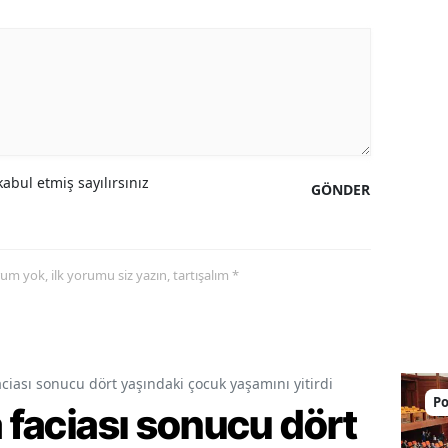
abul etmiş sayılırsınız
GÖNDER
yorum yok, ilk yorumu siz yazın, tartışalım *
aciası sonucu dört yaşındaki çocuk yaşamını yitirdi
Po
a faciası sonucu dört