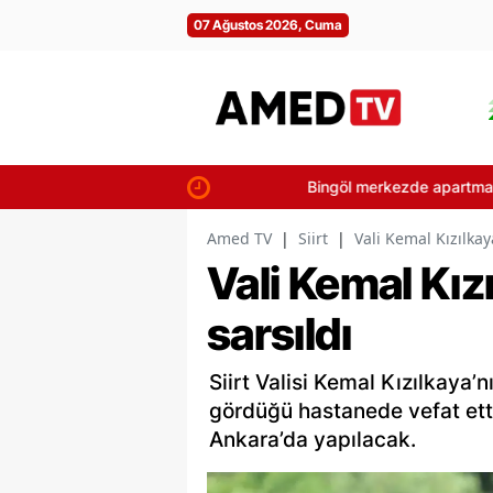
07 Ağustos 2026, Cuma
Bingöl merkezde apartman yangını pa
Amed TV
|
Siirt
|
Vali Kemal Kızılkay
Vali Kemal Kız
sarsıldı
Siirt Valisi Kemal Kızılkaya
gördüğü hastanede vefat ett
Ankara’da yapılacak.