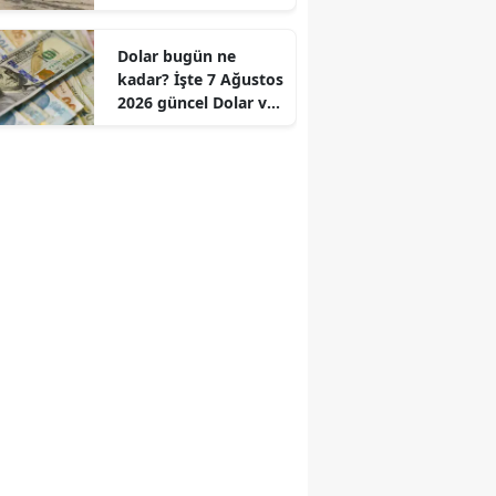
kurtardı
Edirne
Dolar bugün ne
Elazığ
kadar? İşte 7 Ağustos
2026 güncel Dolar ve
Erzincan
Euro fiyatları
Erzurum
Eskişehir
Gaziantep
Giresun
Gümüşhane
Hakkari
Hatay
Isparta