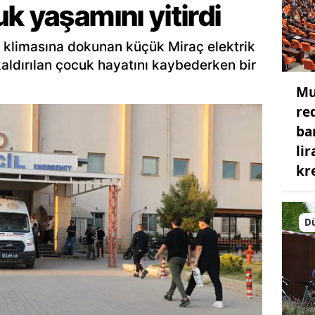
k yaşamını yitirdi
 klimasına dokunan küçük Miraç elektrik
aldırılan çocuk hayatını kaybederken bir
Mu
re
ba
li
kr
D