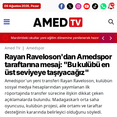
12
09 Ağustos 2026, Pazar
Mardin’deki okullar yeni eğitim dönemine yenilenerek hazırlanıyor
Amed TV
|
Amedspor
Rayan Raveloson'dan Amedspor
taraftarına mesaj: "Bu kulübü en
üst seviyeye taşıyacağız"
Amedspor'un yeni transferi Rayan Raveloson, kulübün
sosyal medya hesaplarından yayımlanan ilk
röportajında transfer sürecine ilişkin dikkat çeken
açıklamalarda bulundu. Madagaskarlı orta saha
oyuncusu, kulübün projesi, aile ortamı ve taraftar
desteğinin kararında belirleyici olduğunu söyledi.