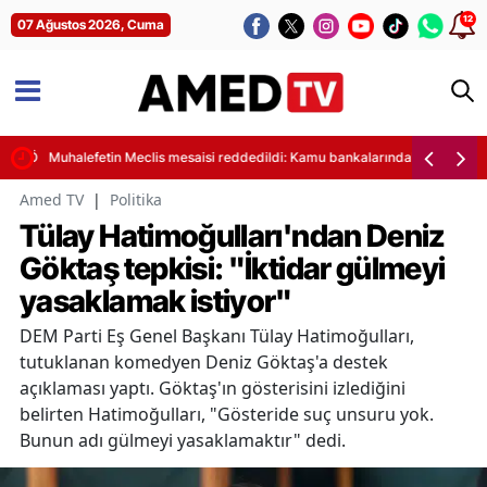
12
07 Ağustos 2026, Cuma
 ve “Öcalan” tartışması
Muhalefetin Meclis mesaisi reddedildi: Kamu bankalarındaki 224 milyar l
Amed TV
|
Politika
Tülay Hatimoğulları'ndan Deniz
Göktaş tepkisi: "İktidar gülmeyi
yasaklamak istiyor"
DEM Parti Eş Genel Başkanı Tülay Hatimoğulları,
tutuklanan komedyen Deniz Göktaş'a destek
açıklaması yaptı. Göktaş'ın gösterisini izlediğini
belirten Hatimoğulları, "Gösteride suç unsuru yok.
Bunun adı gülmeyi yasaklamaktır" dedi.