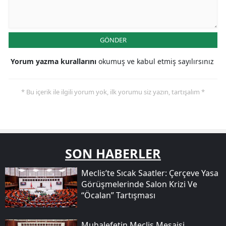
GÖNDER
Yorum yazma kurallarını
okumuş ve kabul etmiş sayılırsınız
* Bu içerik ile ilgili yorum yok, ilk yorumu siz yazın, tartışalım *
SON HABERLER
Meclis’te Sıcak Saatler: Çerçeve Yasa
Görüşmelerinde Salon Krizi Ve
“öcalan” Tartışması
Muhalefetin Meclis Mesaisi