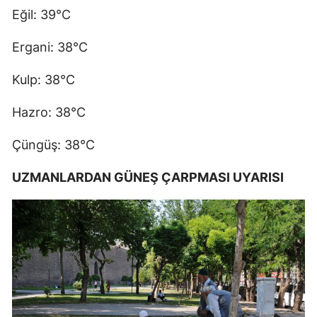
Eğil: 39°C
Ergani: 38°C
Kulp: 38°C
Hazro: 38°C
Çüngüş: 38°C
UZMANLARDAN GÜNEŞ ÇARPMASI UYARISI