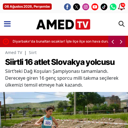
12
06 Ağustos 2026, Perşembe
rdi
Diyarbakır'da bunaltan sıcaklar! İşte ilçe ilçe son hava durumu
Amed TV
|
Siirt
Siirtli 16 atlet Slovakya yolcusu
Siirt’teki Dağ Koşuları Şampiyonası tamamlandı.
Dereceye giren 16 genç sporcu milli takıma seçilerek
ülkemizi temsil etmeye hak kazandı.