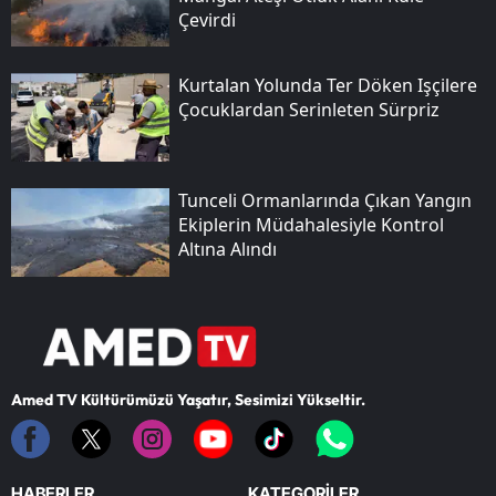
Çevirdi
Kurtalan Yolunda Ter Döken Işçilere
Çocuklardan Serinleten Sürpriz
Tunceli Ormanlarında Çıkan Yangın
Ekiplerin Müdahalesiyle Kontrol
Altına Alındı
Amed TV Kültürümüzü Yaşatır, Sesimizi Yükseltir.
HABERLER
KATEGORİLER