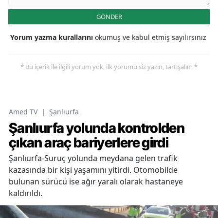
GÖNDER
Yorum yazma kurallarını
okumuş ve kabul etmiş sayılırsınız
* Bu içerik ile ilgili yorum yok, ilk yorumu siz yazın, tartışalım *
Amed TV
|
Şanlıurfa
Şanlıurfa yolunda kontrolden
çıkan araç bariyerlere girdi
Şanlıurfa-Suruç yolunda meydana gelen trafik
kazasında bir kişi yaşamını yitirdi. Otomobilde
bulunan sürücü ise ağır yaralı olarak hastaneye
kaldırıldı.