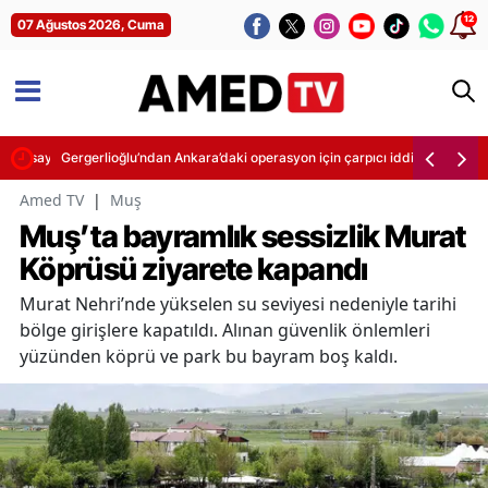
12
07 Ağustos 2026, Cuma
 yasayla atılacak
Gergerlioğlu’ndan Ankara’daki operasyon için çarpıcı iddia: Çocukların 
Amed TV
|
Muş
Muş’ta bayramlık sessizlik Murat
Köprüsü ziyarete kapandı
Murat Nehri’nde yükselen su seviyesi nedeniyle tarihi
bölge girişlere kapatıldı. Alınan güvenlik önlemleri
yüzünden köprü ve park bu bayram boş kaldı.