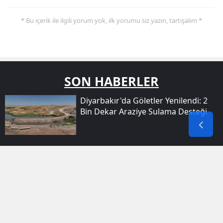
* Bu içerik ile ilgili yorum yok, ilk yorumu siz yazın, tartışalım *
SON HABERLER
Diyarbakır'da Göletler Yenilendi: 2
Bin Dekar Araziye Sulama Desteği
Diyarbakır Bağlar'da Sulama
Kanalına Giren Genç Boğularak
Yaşamını Yitirdi
Bakan Göktaş Van Temaslarında
Aileleri Ve Kursiyerleri Ziyaret Etti