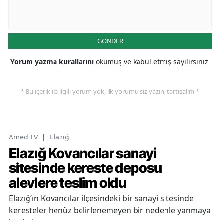
GÖNDER
Yorum yazma kurallarını
okumuş ve kabul etmiş sayılırsınız
* Bu içerik ile ilgili yorum yok, ilk yorumu siz yazın, tartışalım *
Amed TV
|
Elazığ
Elazığ Kovancılar sanayi
sitesinde kereste deposu
alevlere teslim oldu
Elazığ’ın Kovancılar ilçesindeki bir sanayi sitesinde
keresteler henüz belirlenemeyen bir nedenle yanmaya