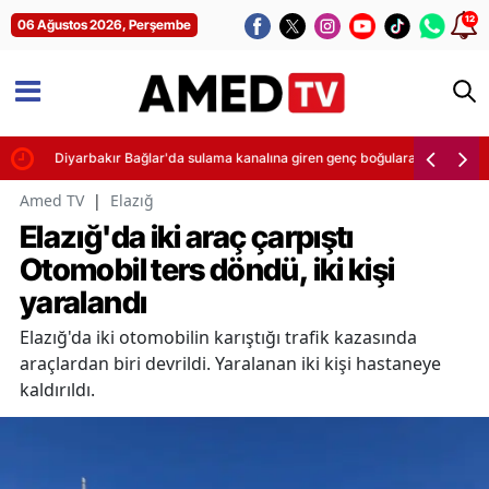
12
06 Ağustos 2026, Perşembe
teği
Diyarbakır Bağlar'da sulama kanalına giren genç boğularak yaşamını yit
Amed TV
|
Elazığ
Elazığ'da iki araç çarpıştı
Otomobil ters döndü, iki kişi
yaralandı
Elazığ'da iki otomobilin karıştığı trafik kazasında
araçlardan biri devrildi. Yaralanan iki kişi hastaneye
kaldırıldı.