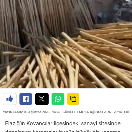
YAYINLAMA: 06 Ağustos 2026 - 14:26
GÜNCELLEME: 06 Ağustos 2026 - 20:14
EDİT
Elazığ’ın Kovancılar ilçesindeki sanayi sitesinde