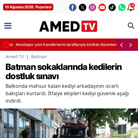
12
10 Ağustos 2026, Pazartesi
kaldırıldı
Amedspor yeni transferlerini taraftarıyla birlikte düzenlenen törenle d
Amed TV
|
Batman
Batman sokaklarında kedilerin
dostluk sınavı
Balkonda mahsur kalan kediyi arkadaşının ısrarlı
bakışları kurtardı. İtfaiye ekipleri kediyi güvenle aşağı
indirdi.