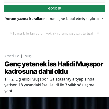
GÖNDER
Yorum yazma kurallarını
okumuş ve kabul etmiş sayılırsınız
* Bu içerik ile ilgili yorum yok, ilk yorumu siz yazın, tartışalım *
Amed TV
|
Muş
Genç yetenek İsa Halidi Muşspor
kadrosuna dahil oldu
TFF 2. Lig ekibi Muşspor, Galatasaray altyapısında
yetişen 18 yaşındaki İsa Halidi ile 3 yıllık sözleşme
yaptı.