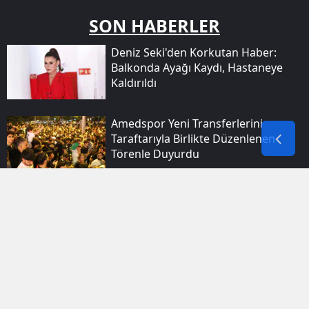
SON HABERLER
Deniz Seki'den Korkutan Haber:
Balkonda Ayağı Kaydı, Hastaneye
Kaldırıldı
Amedspor Yeni Transferlerini
Taraftarıyla Birlikte Düzenlenen
Törenle Duyurdu
Batman Yolunda Iki Minibüsün
Karıştığı Kazada Dokuz Kişi
Yaralandı
Şırnak Kırsalında Ağaçtan Düşen Kişi
Için Ekipler Seferber Oldu