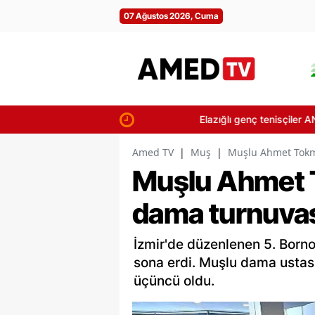
07 Ağustos 2026, Cuma
Elazığlı genç tenisçiler ANALİG grup m
Amed TV
|
Muş
|
Muşlu Ahmet Tokma
Muşlu Ahmet T
dama turnuvas
İzmir'de düzenlenen 5. Born
sona erdi. Muşlu dama usta
üçüncü oldu.