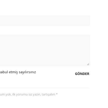
abul etmiş sayılırsınız
GÖNDER
yorum yok, ilk yorumu siz yazın, tartışalım *