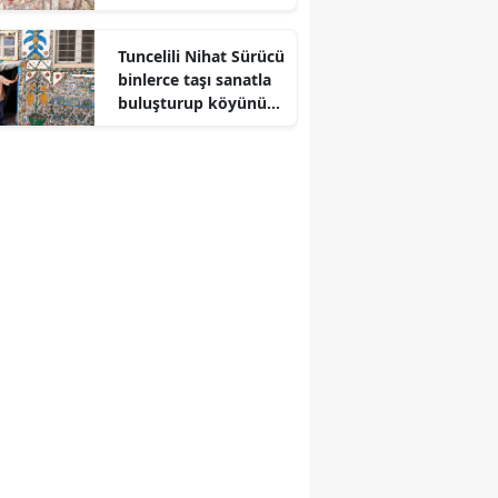
işletmeye mühür
Edirne
Tuncelili Nihat Sürücü
Elazığ
binlerce taşı sanatla
buluşturup köyünü
Erzincan
müzeye dönüştürdü
Erzurum
Eskişehir
Gaziantep
Giresun
Gümüşhane
Hakkari
Hatay
Isparta