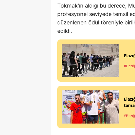
Tokmak'ın aldığı bu derece, Muş
profesyonel seviyede temsil ed
düzenlenen ödül töreniyle birl
edildi.
Elazı
#Elazığ
Elazı
tamam
#Elazığ