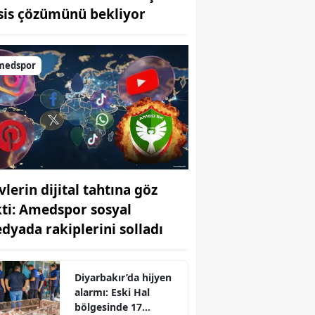
sis çözümünü bekliyor
Bilecik
Bingöl
medspor
Bitlis
Bolu
Burdur
Bursa
vlerin dijital tahtına göz
Çanakkale
kti: Amedspor sosyal
Çankırı
dyada rakiplerini solladı
Çorum
Denizli
Diyarbakır’da hijyen
alarmı: Eski Hal
Diyarbakır
bölgesinde 17