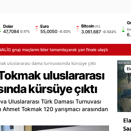
Gr
Bitcoin
Dolar
Euro
(TL)
Çar
47,7084
55,0050
3.061.687
0.17%
-0.02%
-0.532%
6
açlarını lider tamamlayarak yarı finale ulaştı
k uluslararası dama turnuvasında kürsüye çıktı
El
okmak uluslararası
ında kürsüye çıktı
ova Uluslararası Türk Daması Turnuvası
sı Ahmet Tokmak 120 yarışmacı arasından
Ela
Sa