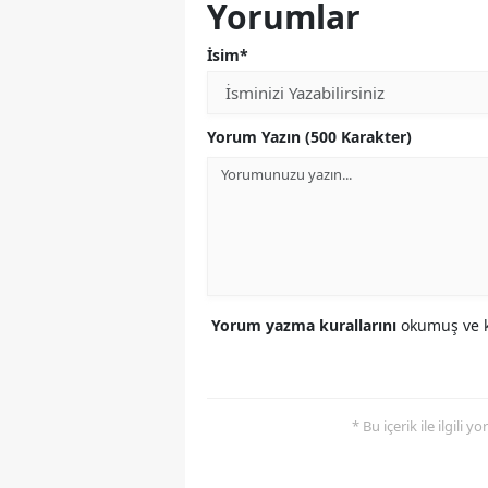
Yorumlar
İsim*
Yorum Yazın (500 Karakter)
Yorum yazma kurallarını
okumuş ve k
* Bu içerik ile ilgili 