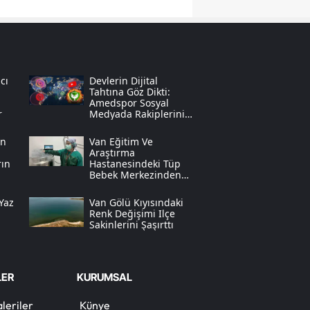
Samsun
Siirt
Sinop
cı
Devlerin Dijital
Tahtına Göz Dikti:
Amedspor Sosyal
Sivas
r
Medyada Rakiplerini
Solladı
Tekirdağ
in
Van Eğitim Ve
Araştırma
rın
Hastanesindeki Tüp
Tokat
Bebek Merkezinden
Müjdeli Haber Geldi
Trabzon
Yaz
Van Gölü Kıyısındaki
Renk Değişimi Ilçe
Tunceli
Sakinlerini Şaşırttı
Şanlıurfa
LER
KURUMSAL
Uşak
leriler
Künye
Van