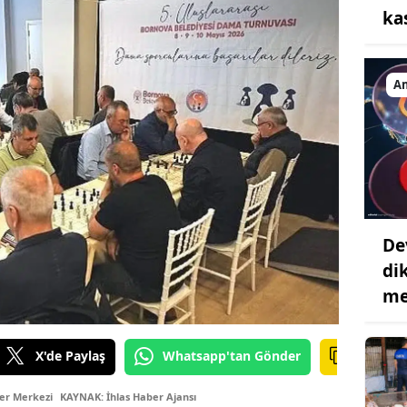
ka
A
De
di
me
X'de Paylaş
Whatsapp'tan Gönder
er Merkezi
KAYNAK: İhlas Haber Ajansı