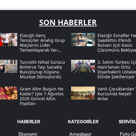
SON HABERLER
Elazığlı Genç
Elazığlı Esnaflar Ha
Tenisçiler Anali̇g Grup
Saadettin Efendi
Maçlarını Lider
Bulvarı Için Kasis
Tamamlayarak Yarı
Çözümünü Bekliyo
Finale Ulaştı
Tuncelili Nihat Sürücü
3. Selim Türbesi İç
Binlerce Taşı Sanatla
Hazırlanan Örtü
Buluşturup Köyünü
Diyarbakırlı Ustala
Müzeye Dönüştürdü
Elinde Şekilleniyor
Gram Altın Bugün Ne
Vanlı Çocuklardan 
Kadar? İşte 7 Ağustos
Kursunda Neşeli
2026 Güncel Altın
Anlar
Fiyatları
HABERLER
KATEGORİLER
SERVİS
Ekonomi
Amedspor
Foto Ga