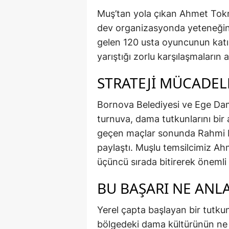
Muş’tan yola çıkan Ahmet Tokm
dev organizasyonda yeteneğini
gelen 120 usta oyuncunun katıl
yarıştığı zorlu karşılaşmaların
STRATEJİ MÜCADEL
Bornova Belediyesi ve Ege Dam
turnuva, dama tutkunlarını bir 
geçen maçlar sonunda Rahmi Ekr
paylaştı. Muşlu temsilcimiz Ah
üçüncü sırada bitirerek önemli 
BU BAŞARI NE ANL
Yerel çapta başlayan bir tutkun
bölgedeki dama kültürünün ne