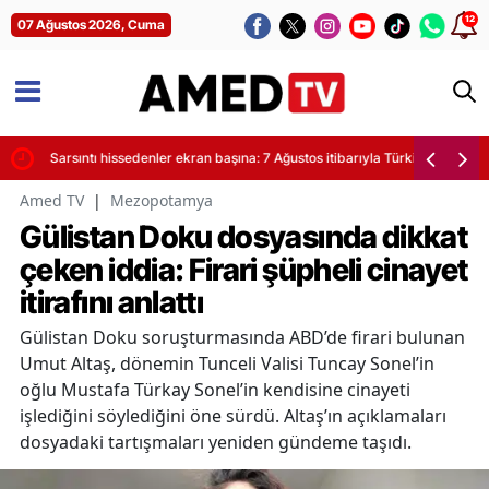
12
07 Ağustos 2026, Cuma
yor
Sarsıntı hissedenler ekran başına: 7 Ağustos itibarıyla Türkiye'de son de
Amed TV
|
Mezopotamya
Gülistan Doku dosyasında dikkat
çeken iddia: Firari şüpheli cinayet
itirafını anlattı
Gülistan Doku soruşturmasında ABD’de firari bulunan
Umut Altaş, dönemin Tunceli Valisi Tuncay Sonel’in
oğlu Mustafa Türkay Sonel’in kendisine cinayeti
işlediğini söylediğini öne sürdü. Altaş’ın açıklamaları
dosyadaki tartışmaları yeniden gündeme taşıdı.