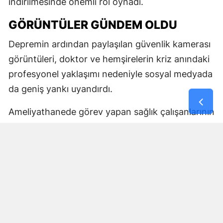
indirilmesinde önemli rol oynadı.
GÖRÜNTÜLER GÜNDEM OLDU
Depremin ardından paylaşılan güvenlik kamerası
görüntüleri, doktor ve hemşirelerin kriz anındaki
profesyonel yaklaşımı nedeniyle sosyal medyada
da geniş yankı uyandırdı.
Ameliyathanede görev yapan sağlık çalışanlarının
hastayı korumaya yönelik refleksi, birçok
kullanıcı tarafından fedakârlık ve meslek
sorumluluğunun dikkat çekici bir örneği olarak
değerlendirildi.
Yorumlar
İsim*