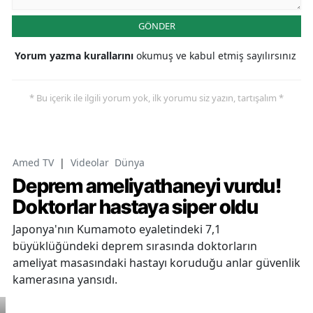
GÖNDER
Yorum yazma kurallarını
okumuş ve kabul etmiş sayılırsınız
* Bu içerik ile ilgili yorum yok, ilk yorumu siz yazın, tartışalım *
Amed TV
|
Videolar
Dünya
Deprem ameliyathaneyi vurdu!
Doktorlar hastaya siper oldu
Japonya'nın Kumamoto eyaletindeki 7,1
büyüklüğündeki deprem sırasında doktorların
ameliyat masasındaki hastayı koruduğu anlar güvenlik
kamerasına yansıdı.