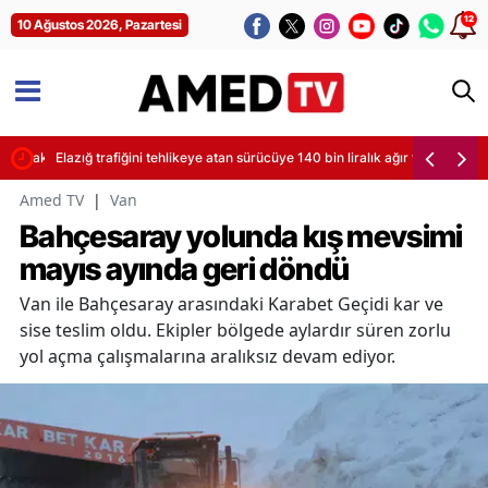
12
10 Ağustos 2026, Pazartesi
 bıraktı
Elazığ trafiğini tehlikeye atan sürücüye 140 bin liralık ağır fatura
Amed TV
|
Van
Bahçesaray yolunda kış mevsimi
mayıs ayında geri döndü
Van ile Bahçesaray arasındaki Karabet Geçidi kar ve
sise teslim oldu. Ekipler bölgede aylardır süren zorlu
yol açma çalışmalarına aralıksız devam ediyor.