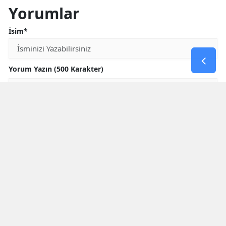
Yorumlar
İsim*
Yorum Yazın (500 Karakter)
GÖNDER
Yorum yazma kurallarını
okumuş ve kabul etmiş sayılırsınız
* Bu içerik ile ilgili yorum yok, ilk yorumu siz yazın, tartışalım *