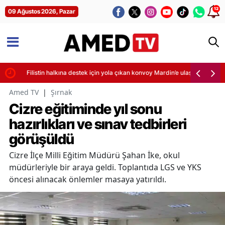
12
09 Ağustos 2026, Pazar
Filistin halkına destek için yola çıkan konvoy Mardin’e ulaştı
Amed TV
|
Şırnak
Cizre eğitiminde yıl sonu
hazırlıkları ve sınav tedbirleri
görüşüldü
Cizre İlçe Milli Eğitim Müdürü Şahan İke, okul
müdürleriyle bir araya geldi. Toplantıda LGS ve YKS
öncesi alınacak önlemler masaya yatırıldı.