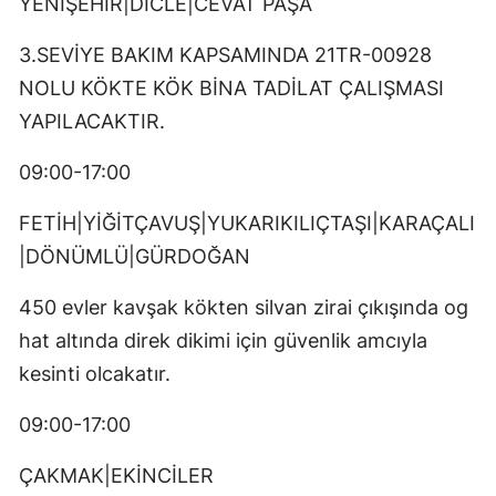
YENİŞEHİR|DİCLE|CEVAT PAŞA
3.SEVİYE BAKIM KAPSAMINDA 21TR-00928
NOLU KÖKTE KÖK BİNA TADİLAT ÇALIŞMASI
YAPILACAKTIR.
09:00-17:00
FETİH|YİĞİTÇAVUŞ|YUKARIKILIÇTAŞI|KARAÇALI
|DÖNÜMLÜ|GÜRDOĞAN
450 evler kavşak kökten silvan zirai çıkışında og
hat altında direk dikimi için güvenlik amcıyla
kesinti olcakatır.
09:00-17:00
ÇAKMAK|EKİNCİLER