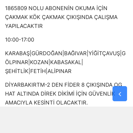
1865809 NOLU ABONENİN OKUMA İÇİN
ÇAKMAK KÖK ÇAKMAK ÇIKIŞINDA ÇALIŞMA
YAPILACAKTIR
10:00-17:00
KARABAŞ|GÜRDOĞAN|BAĞIVAR|YİĞİTÇAVUŞ|G
ÖLPINAR|KOZAN|KABASAKAL|
ŞEHİTLİK|FETİH|ALİPINAR
DİYARBAKIRTM-2 DEN FİDER 8 ÇIKIŞINDA OG
HAT ALTINDA DİREK DİKİMİ İÇİN GÜVENLİK
AMACIYLA KESİNTİ OLACAKTIR.
09:00-17:00
DÖNÜMLÜ|GÜRDOĞAN|YUKARIKILIÇTAŞI