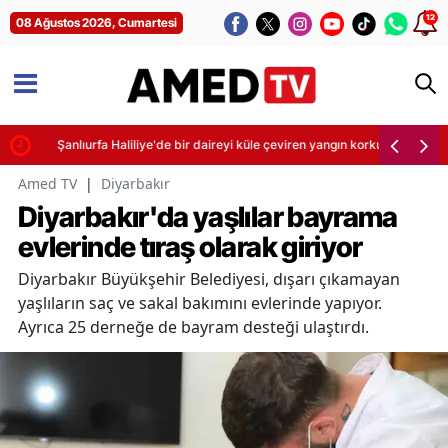
12
08 Ağustos 2026, Cumartesi
Şanlıurfa Haliliye'de bir daireyi küle çeviren yangın korkuttu
Amed TV
|
Diyarbakır
Diyarbakır'da yaşlılar bayrama
evlerinde tıraş olarak giriyor
Diyarbakır Büyükşehir Belediyesi, dışarı çıkamayan
yaşlıların saç ve sakal bakımını evlerinde yapıyor.
Ayrıca 25 derneğe de bayram desteği ulaştırdı.