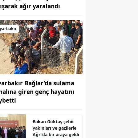
kışarak ağır yaralandı
Bilecik
Bingöl
yarbakır
Bitlis
Bolu
Burdur
Bursa
yarbakır Bağlar’da sulama
Çanakkale
nalına giren genç hayatını
Çankırı
ybetti
Çorum
Denizli
Bakan Göktaş şehit
yakınları ve gazilerle
Diyarbakır
Ağrı’da bir araya geldi