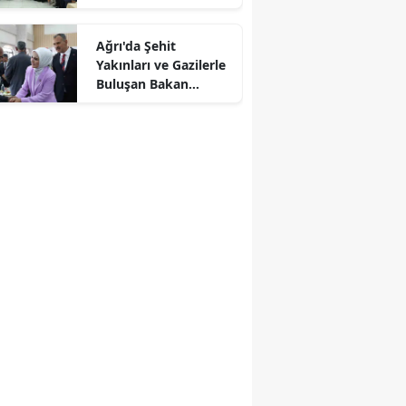
Edirne
Ağrı'da Şehit
Elazığ
Yakınları ve Gazilerle
Buluşan Bakan
Erzincan
Göktaş'tan Önemli
Müjdeler
Erzurum
Eskişehir
Gaziantep
Giresun
Gümüşhane
Hakkari
Hatay
Isparta