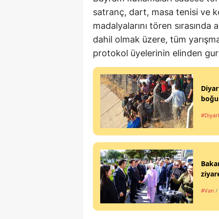
satranç, dart, masa tenisi ve 
madalyalarını tören sırasında a
dahil olmak üzere, tüm yarışma
protokol üyelerinin elinden guru
Diyar
boğul
#Diyar
Bakan
ziyar
#Van
/