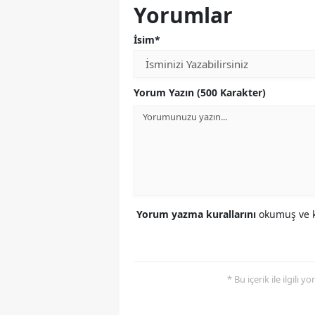
Yorumlar
İsim*
Yorum Yazın (500 Karakter)
Yorum yazma kurallarını
okumuş ve k
* Bu içerik ile ilgili 