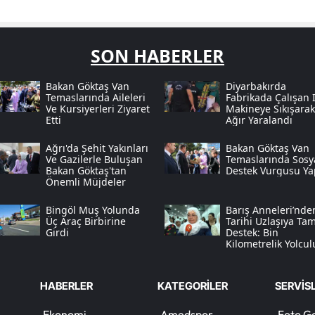
SON HABERLER
Bakan Göktaş Van
Diyarbakırda
Temaslarında Aileleri
Fabrikada Çalışan I
Ve Kursiyerleri Ziyaret
Makineye Sıkışarak
Etti
Ağır Yaralandı
Ağrı'da Şehit Yakınları
Bakan Göktaş Van
Ve Gazilerle Buluşan
Temaslarında Sosy
Bakan Göktaş'tan
Destek Vurgusu Ya
Önemli Müjdeler
Bingöl Muş Yolunda
Barış Anneleri’nde
Üç Araç Birbirine
Tarihi Uzlaşıya Ta
Girdi
Destek: Bin
Kilometrelik Yolcul
Bir Adımla Başlar
HABERLER
KATEGORİLER
SERVİS
Ekonomi
Amedspor
Foto Ga