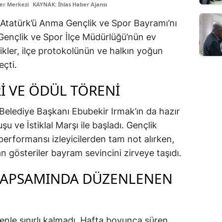
er Merkezi
KAYNAK: İhlas Haber Ajansı
ıs Atatürk’ü Anma Gençlik ve Spor Bayramı’nı
 Gençlik ve Spor İlçe Müdürlüğü’nün ev
ikler, ilçe protokolünün ve halkın yoğun
eçti.
İ VE ÖDÜL TÖRENİ
Belediye Başkanı Ebubekir Irmak’ın da hazır
 ve İstiklal Marşı ile başladı. Gençlik
performansı izleyicilerden tam not alırken,
n gösteriler bayram sevincini zirveye taşıdı.
 KAPSAMINDA DÜZENLENEN
nle sınırlı kalmadı. Hafta boyunca süren