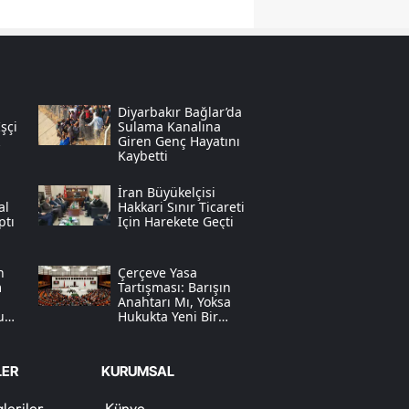
Samsun
Siirt
Sinop
Diyarbakır Bağlar’da
şçi
Sulama Kanalına
Giren Genç Hayatını
Sivas
Kaybetti
Tekirdağ
İran Büyükelçisi
al
Hakkari Sınır Ticareti
Tokat
ptı
Için Harekete Geçti
Trabzon
n
Çerçeve Yasa
m
Tartışması: Barışın
Tunceli
Anahtarı Mı, Yoksa
uk
Hukukta Yeni Bir
Şanlıurfa
Belirsizlik Mi?
Uşak
LER
KURUMSAL
Van
leriler
Künye