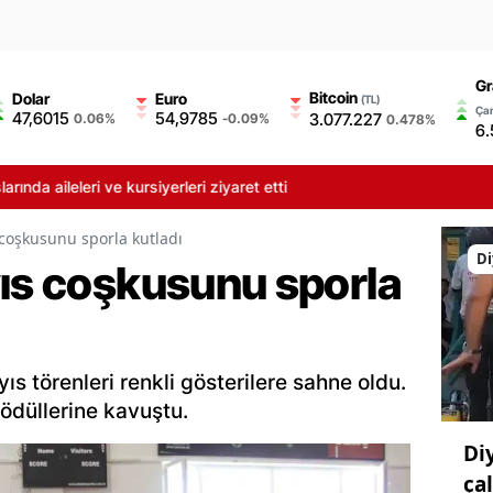
Gr
Bitcoin
Dolar
Euro
(TL)
Çar
47,6015
54,9785
3.077.227
0.06%
-0.09%
0.478%
6.
 ve kursiyerleri ziyaret etti
 coşkusunu sporla kutladı
Di
yıs coşkusunu sporla
s törenleri renkli gösterilere sahne oldu.
 ödüllerine kavuştu.
Di
ça