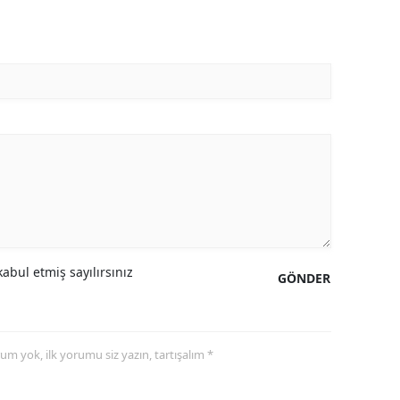
abul etmiş sayılırsınız
GÖNDER
yorum yok, ilk yorumu siz yazın, tartışalım *