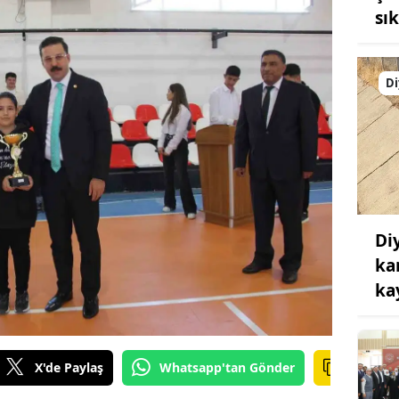
sı
Di
Di
ka
ka
X'de Paylaş
Whatsapp'tan Gönder