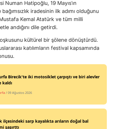
si Numan Hatipoğlu, 19 Mayıs’ın
bağımsızlık iradesinin ilk adımı olduğunu
 Mustafa Kemal Atatürk ve tüm milli
le andığını dile getirdi.
coşkusunu kültürel bir şölene dönüştürdü.
slararası katılımların festival kapsamında
onusu.
urfa Birecik'te iki motosiklet çarpıştı ve biri alevler
e kaldı
urfa
/ 09 Ağustos 2026
k ilçesindeki sarp kayalıkta arıların doğal bal
mi şaşırttı