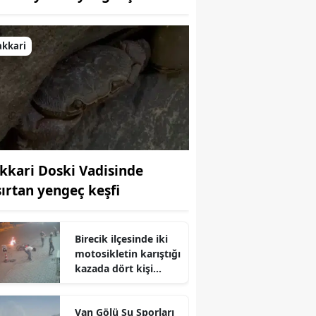
Bilecik
Bingöl
akkari
Bitlis
Bolu
Burdur
Bursa
kkari Doski Vadisinde
şırtan yengeç keşfi
Çanakkale
Çankırı
Birecik ilçesinde iki
Çorum
motosikletin karıştığı
kazada dört kişi
Denizli
yaralandı
Diyarbakır
Van Gölü Su Sporları