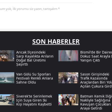
yorum yok, ilk yorumu siz yazın, tartışalım *
SON HABERLER
Arıcak Ilçesindeki
Bismil'de Bir Daire
Sarp Kayalıkta Arıların
Dokuz Saat Arayla I
Doğal Bal Üretimi
Yangın Çıktı
Şaşırttı
Van Gölü Su Sporları
Sason Girişindeki
Festivali Renkli Anlara
Trafik Kazasında
Sahne Oldu
Araçlardan Biri Yol
Açılan Çukura Gird
Siverek'te Serinlemek
Batman Kemik Iliği
Için Suya Giren Iki
Nakliyle Sağlığına
Kişi Hayatını Kaybetti
Kavuşan Çocukları 
Araya Getirdi