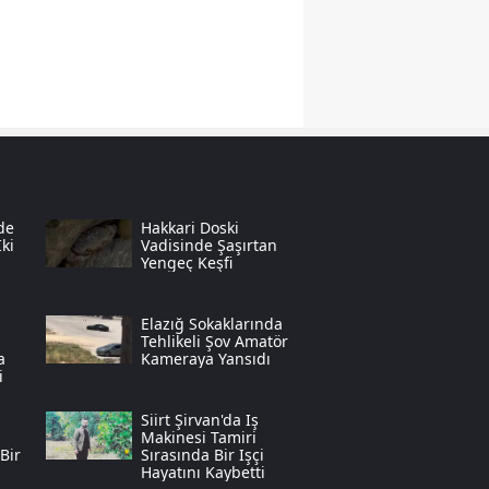
Samsun
Siirt
Sinop
Sivas
Tekirdağ
de
Hakkari Doski
ki
Vadisinde Şaşırtan
Tokat
Yengeç Keşfi
Trabzon
Elazığ Sokaklarında
Tehlikeli Şov Amatör
Tunceli
a
Kameraya Yansıdı
i
Şanlıurfa
Siirt Şirvan'da Iş
Makinesi Tamiri
Uşak
Bir
Sırasında Bir Işçi
Hayatını Kaybetti
Van