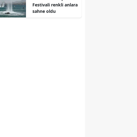
Festivali renkli anlara
Edirne
sahne oldu
Elazığ
Erzincan
Erzurum
Eskişehir
Gaziantep
Giresun
Gümüşhane
Hakkari
Hatay
Isparta