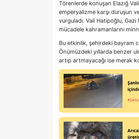
Törenlerde konuşan Elazığ Vali
emperyalizme karşı duruşun ve 
vurguladı. Vali Hatipoğlu, Gazi
mücadele kahramanlarını minnet
Bu etkinlik, şehirdeki bayram 
Önümüzdeki yıllarda benzer ulu
artıp artmayacağı ise merak k
Şanlı
içind
#Şanlı
Arıca
üreti