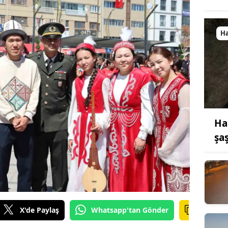
H
Ha
şa
X'de Paylaş
Whatsapp'tan Gönder