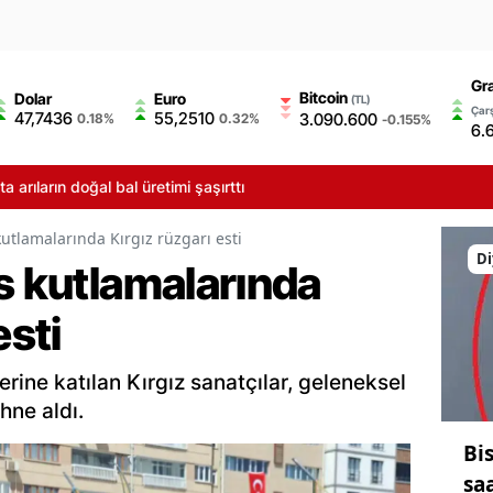
Gr
Bitcoin
Dolar
Euro
(TL)
Çarş
47,7436
55,2510
3.090.600
0.18%
0.32%
-0.155%
6.
ın doğal bal üretimi şaşırttı
kutlamalarında Kırgız rüzgarı esti
Di
s kutlamalarında
esti
erine katılan Kırgız sanatçılar, geleneksel
hne aldı.
Bi
saa