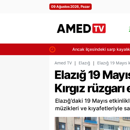
09 Ağustos 2026, Pazar
Arıcak ilçesindeki sarp kayalıkta arılar
Amed TV
|
Elazığ
|
Elazığ 19 Mayıs 
Elazığ 19 Mayı
Kırgız rüzgarı 
Elazığ’daki 19 Mayıs etkinlikl
müzikleri ve kıyafetleriyle sa