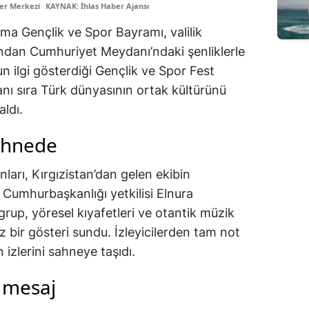
er Merkezi
KAYNAK: İhlas Haber Ajansı
nma Gençlik ve Spor Bayramı, valilik
ından Cumhuriyet Meydanı’ndaki şenliklerle
n ilgi gösterdiği Gençlik ve Spor Fest
yanı sıra Türk dünyasının ortak kültürünü
ldı.
sahnede
ları, Kırgızistan’dan gelen ekibin
 Cumhurbaşkanlığı yetkilisi Elnura
 grup, yöresel kıyafetleri ve otantik müzik
az bir gösteri sundu. İzleyicilerden tam not
n izlerini sahneye taşıdı.
 mesaj