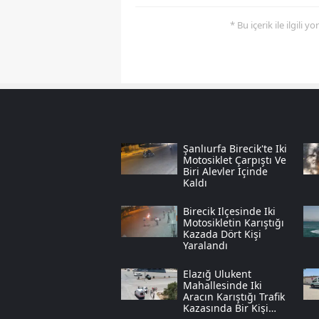
* Bu içerik ile ilgili 
Şanlıurfa Birecik'te Iki
Motosiklet Çarpıştı Ve
Biri Alevler Içinde
Kaldı
Birecik Ilçesinde Iki
Motosikletin Karıştığı
Kazada Dört Kişi
Yaralandı
Elazığ Ulukent
Mahallesinde Iki
Aracın Karıştığı Trafik
Kazasında Bir Kişi