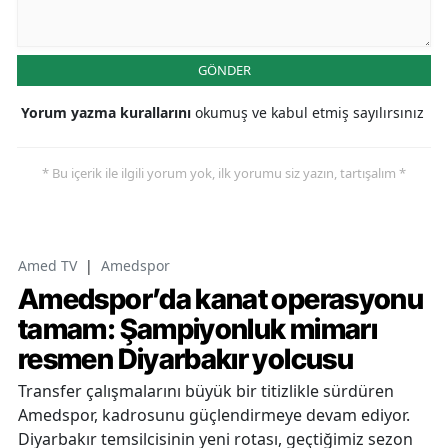
GÖNDER
Yorum yazma kurallarını
okumuş ve kabul etmiş sayılırsınız
* Bu içerik ile ilgili yorum yok, ilk yorumu siz yazın, tartışalım *
Amed TV
|
Amedspor
Amedspor’da kanat operasyonu
tamam: Şampiyonluk mimarı
resmen Diyarbakır yolcusu
Transfer çalışmalarını büyük bir titizlikle sürdüren
Amedspor, kadrosunu güçlendirmeye devam ediyor.
Diyarbakır temsilcisinin yeni rotası, geçtiğimiz sezon