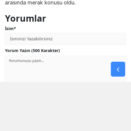
arasında merak konusu oldu.
Yorumlar
İsim*
Yorum Yazın (500 Karakter)
GÖNDER
Yorum yazma kurallarını
okumuş ve kabul etmiş sayılırsınız
* Bu içerik ile ilgili yorum yok, ilk yorumu siz yazın, tartışalım *