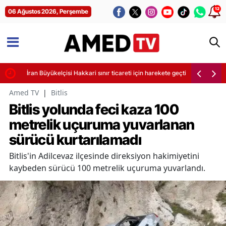
12
06 Ağustos 2026, Perşembe
İran Büyükelçisi Hakkari sınır ticareti için harekete geçti
Amed TV
|
Bitlis
Bitlis yolunda feci kaza 100
metrelik uçuruma yuvarlanan
sürücü kurtarılamadı
Bitlis'in Adilcevaz ilçesinde direksiyon hakimiyetini
kaybeden sürücü 100 metrelik uçuruma yuvarlandı.