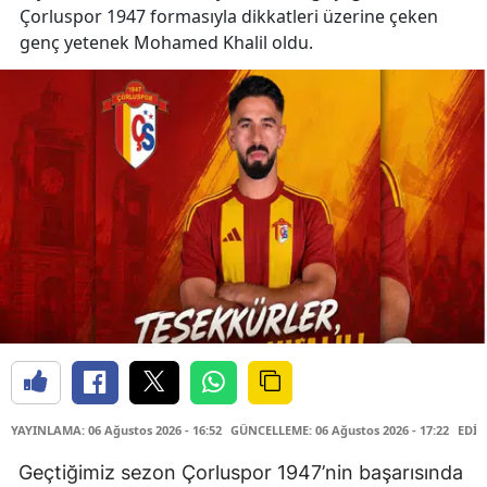
Çorluspor 1947 formasıyla dikkatleri üzerine çeken
genç yetenek Mohamed Khalil oldu.
YAYINLAMA: 06 Ağustos 2026 - 16:52
GÜNCELLEME: 06 Ağustos 2026 - 17:22
EDİT
Geçtiğimiz sezon Çorluspor 1947’nin başarısında