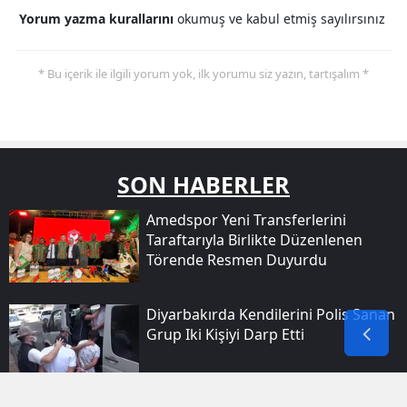
Yorum yazma kurallarını
okumuş ve kabul etmiş sayılırsınız
* Bu içerik ile ilgili yorum yok, ilk yorumu siz yazın, tartışalım *
SON HABERLER
Amedspor Yeni Transferlerini
Taraftarıyla Birlikte Düzenlenen
Törende Resmen Duyurdu
Diyarbakırda Kendilerini Polis Sanan
Grup Iki Kişiyi Darp Etti