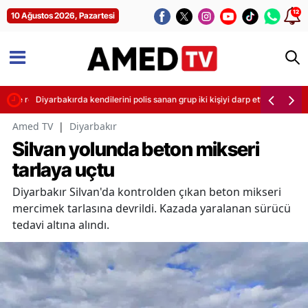
12
10 Ağustos 2026, Pazartesi
örende resmen duyurdu
Diyarbakırda kendilerini polis sanan grup iki kişiyi darp etti
Amed TV
|
Diyarbakır
Silvan yolunda beton mikseri
tarlaya uçtu
Diyarbakır Silvan'da kontrolden çıkan beton mikseri
mercimek tarlasına devrildi. Kazada yaralanan sürücü
tedavi altına alındı.