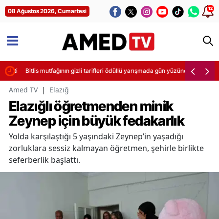
12
08 Ağustos 2026, Cumartesi
letti
Bitlis mutfağının gizli tarifleri ödüllü yarışmada gün yüzüne çıktı
Amed TV
|
Elazığ
Elazığlı öğretmenden minik
Zeynep için büyük fedakarlık
Yolda karşılaştığı 5 yaşındaki Zeynep’in yaşadığı
zorluklara sessiz kalmayan öğretmen, şehirle birlikte
seferberlik başlattı.