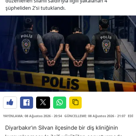
düzenlenen silahlı saldırıyla ilgili yakalanan 4
şüpheliden 2’si tutuklandı.
YAYINLAMA: 08 Ağustos 2026 - 20:54
GÜNCELLEME: 08 Ağustos 2026 - 21:07
EDİT
Diyarbakır’ın Silvan ilçesinde bir diş kliniğinin