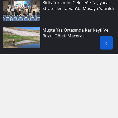
Bitlis Turizmini Geleceğe Taşıyacak
Stratejiler Tatvan’da Masaya Yatırıldı
Muşta Yaz Ortasında Kar Keyfi Ve
Buzul Göleti Macerası
Diyarbakır Polisinden Dört Kişilik
Suç Grubuna Eş Zamanlı Operasyon
Bitlis Düşman Işgalinden
Kurtuluşunun 110. Yılını
Meydanlarda Coşkuyla Kutladı
Siirt Kurtalan'da Iki Yaşındaki Çocuk
Nefessiz Kalarak Hastaneye