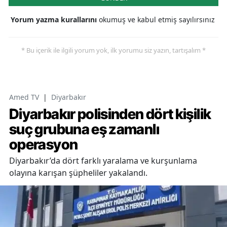
Yorum yazma kurallarını
okumuş ve kabul etmiş sayılırsınız
* Bu içerik ile ilgili yorum yok, ilk yorumu siz yazın, tartışalım *
Amed TV
|
Diyarbakır
Diyarbakır polisinden dört kişilik
suç grubuna eş zamanlı
operasyon
Diyarbakır’da dört farklı yaralama ve kurşunlama
olayına karışan şüpheliler yakalandı.