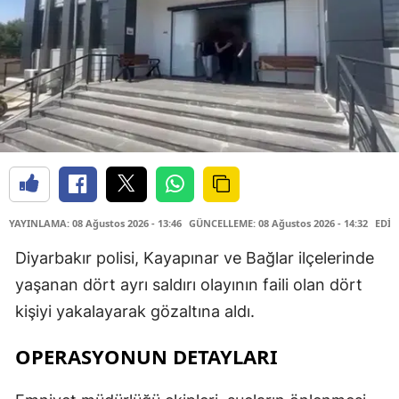
YAYINLAMA: 08 Ağustos 2026 - 13:46
GÜNCELLEME: 08 Ağustos 2026 - 14:32
EDİT
Diyarbakır polisi, Kayapınar ve Bağlar ilçelerinde
yaşanan dört ayrı saldırı olayının faili olan dört
kişiyi yakalayarak gözaltına aldı.
OPERASYONUN DETAYLARI