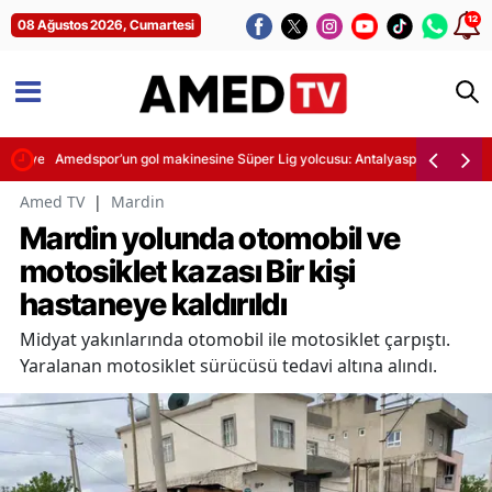
12
08 Ağustos 2026, Cumartesi
nde yer alacak
Amedspor’un gol makinesine Süper Lig yolcusu: Antalyaspor’da Diagne
Amed TV
|
Mardin
Mardin yolunda otomobil ve
motosiklet kazası Bir kişi
hastaneye kaldırıldı
Midyat yakınlarında otomobil ile motosiklet çarpıştı.
Yaralanan motosiklet sürücüsü tedavi altına alındı.