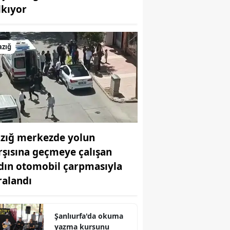
lkıyor
Bilecik
Bingöl
azığ
Bitlis
Bolu
Burdur
Bursa
azığ merkezde yolun
Çanakkale
rşısına geçmeye çalışan
Çankırı
dın otomobil çarpmasıyla
ralandı
Çorum
Denizli
Şanlıurfa'da okuma
Diyarbakır
yazma kursunu