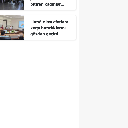
bitiren kadınlar
Edirne
diplomalarını
coşkuyla aldı
Elazığ
Elazığ olası afetlere
karşı hazırlıklarını
Erzincan
gözden geçirdi
Erzurum
Eskişehir
Gaziantep
Giresun
Gümüşhane
Hakkari
Hatay
Isparta