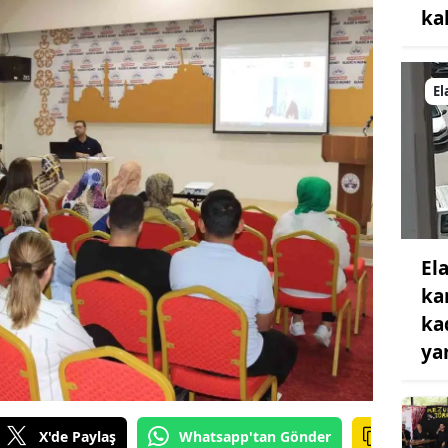
ka
El
El
ka
ka
ya
X'de Paylaş
Whatsapp'tan Gönder