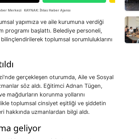
aber Merkezi
KAYNAK: İhlas Haber Ajansı
plumsal yapımıza ve aile kurumuna verdiği
im programı başlattı. Belediye personeli,
ilinçlendirilerek toplumsal sorumluluklarını
ıldı
i'nde gerçekleşen oturumda, Aile ve Sosyal
zmanlar söz aldı. Eğitimci Adnan Tügen,
ı ve mağdurların korunma yollarını
likle toplumsal cinsiyet eşitliği ve şiddetin
eri hakkında uzmanlardan bilgi aldı.
ma geliyor