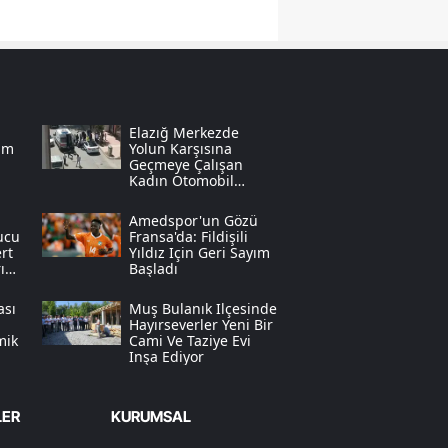
Samsun
Siirt
Sinop
Elazığ Merkezde
ım
Yolun Karşısına
Sivas
Geçmeye Çalışan
Kadın Otomobil
Çarpmasıyla
Tekirdağ
Yaralandı
Amedspor'un Gözü
ucu
Fransa'da: Fildişili
Tokat
rt
Yıldız Için Geri Sayım
ını
Başladı
Trabzon
ası
Muş Bulanık Ilçesinde
Tunceli
Hayırseverler Yeni Bir
mik
Cami Ve Taziye Evi
Inşa Ediyor
Şanlıurfa
Uşak
LER
KURUMSAL
Van