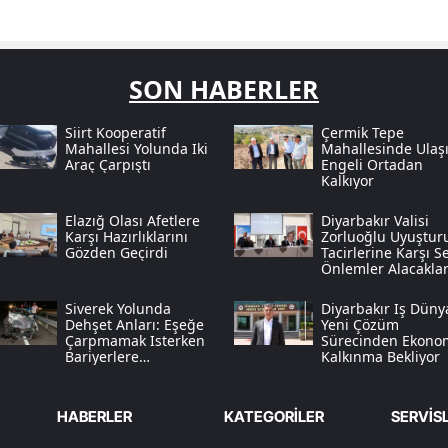
SON HABERLER
Siirt Kooperatif
Çermik Tepe
Mahallesi Yolunda Iki
Mahallesinde Ulaş
Araç Çarpıştı
Engeli Ortadan
Kalkıyor
Elazığ Olası Afetlere
Diyarbakır Valisi
Karşı Hazırlıklarını
Zorluoğlu Uyuştur
Gözden Geçirdi
Tacirlerine Karşı Se
Önlemler Alacaklar
Açıkladı
Siverek Yolunda
Diyarbakır Iş Düny
Dehşet Anları: Eşeğe
Yeni Çözüm
Çarpmamak Isterken
Sürecinden Ekono
Bariyerlere
Kalkınma Bekliyor
Savruldular
HABERLER
KATEGORİLER
SERVİS