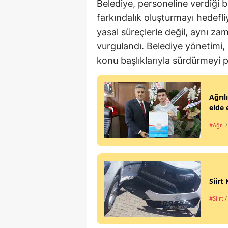
Belediye, personeline verdiği b
farkındalık oluşturmayı hedefl
yasal süreçlerle değil, aynı za
vurgulandı. Belediye yönetimi, b
konu başlıklarıyla sürdürmeyi p
Ağrıl
elde 
#Ağrı
Siirt
#Siirt
/