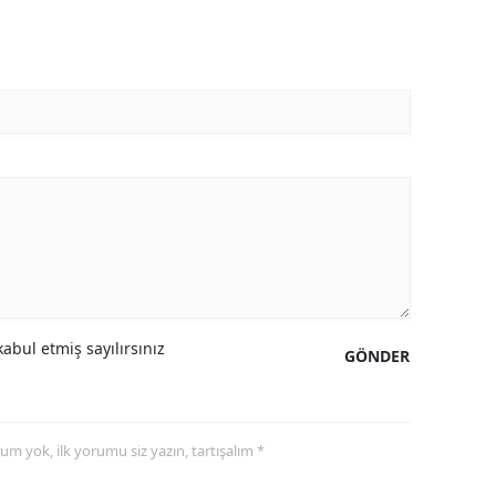
abul etmiş sayılırsınız
GÖNDER
yorum yok, ilk yorumu siz yazın, tartışalım *