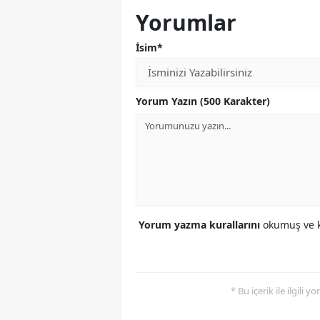
Yorumlar
İsim*
Yorum Yazın (500 Karakter)
Yorum yazma kurallarını
okumuş ve k
* Bu içerik ile ilgili 