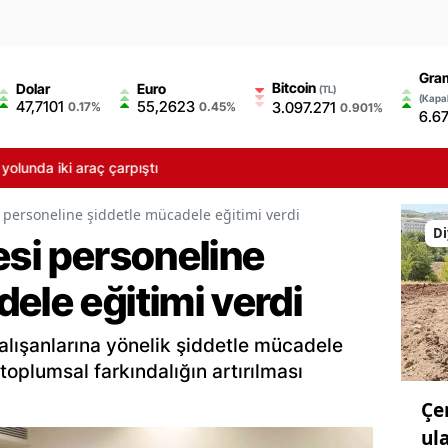
Gram
Bitcoin
Dolar
Euro
(TL)
(Kapal
47,7101
55,2623
3.097.271
0.17%
0.45%
0.901%
6.6
araç çarpıştı
i personeline şiddetle mücadele eğitimi verdi
Di
esi personeline
ele eğitimi verdi
çalışanlarına yönelik şiddetle mücadele
toplumsal farkındalığın artırılması
Çe
ul