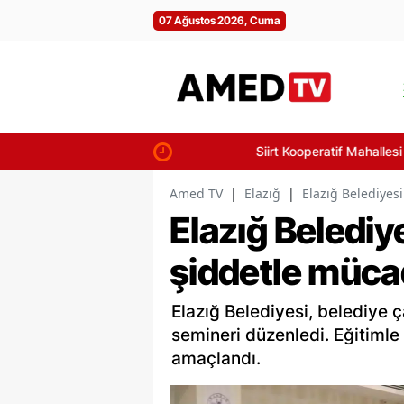
07 Ağustos 2026, Cuma
Siirt Kooperatif Mahallesi yolunda iki 
Amed TV
|
Elazığ
|
Elazığ Belediyes
Elazığ Belediy
şiddetle mücad
Elazığ Belediyesi, belediye 
semineri düzenledi. Eğitimle 
amaçlandı.