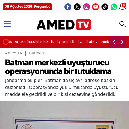
12
06 Ağustos 2026, Perşembe
adı başladı
Artuklu ilçesinin elektrik altyapısı 1,5 milyar liralık yatırımla tamamen ye
Amed TV
|
Batman
Batman merkezli uyuşturucu
operasyonunda bir tutuklama
Jandarma ekipleri Batman'da üç ayrı adrese baskın
düzenledi. Operasyonda yüklü miktarda uyuşturucu
madde ele geçirildi ve bir kişi cezaevine gönderildi.