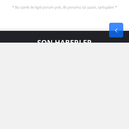
* Bu içerik ile ilgili yorum yok, ilk yorumu siz yazın, tartışalım *
SON HABERLER
Yüksekova Tarlalarında Kavurucu
Sıcak Altında Zorlu Buğday Hasadı
Başladı
Artuklu Ilçesinin Elektrik Altyapısı 1,5
Milyar Liralık Yatırımla Tamamen
Yenileniyor
Siirtte Yasa Dışı Yaban Keçisi
Avlayanlara Altı Yıl Sonra Ceza
Kesildi