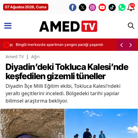
12
07 Ağustos 2026, Cuma
 Şimşek yaptı
Bingöl merkezde apartman yangını paniği yaşandı
Amed TV
|
Ağrı
Diyadin’deki Tokluca Kalesi’nde
keşfedilen gizemli tüneller
Diyadin İlçe Milli Eğitim ekibi, Tokluca Kalesi’ndeki
yeraltı geçitlerini inceledi. Bölgedeki tarihi yapılar
bilimsel araştırma bekliyor.