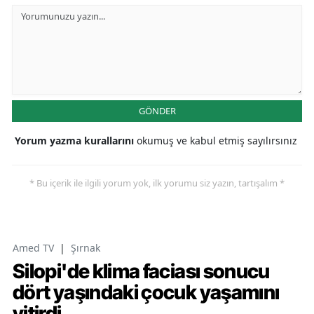
GÖNDER
Yorum yazma kurallarını
okumuş ve kabul etmiş sayılırsınız
* Bu içerik ile ilgili yorum yok, ilk yorumu siz yazın, tartışalım *
Amed TV
|
Şırnak
Silopi'de klima faciası sonucu
dört yaşındaki çocuk yaşamını
yitirdi