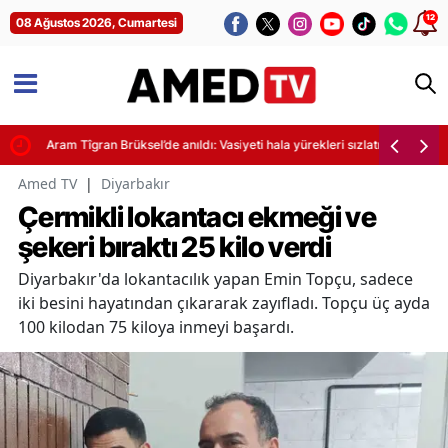
12
08 Ağustos 2026, Cumartesi
Aram Tîgran Brüksel’de anıldı: Vasiyeti hala yürekleri sızlatıyor
Amed TV
|
Diyarbakır
Çermikli lokantacı ekmeği ve
şekeri bıraktı 25 kilo verdi
Diyarbakır'da lokantacılık yapan Emin Topçu, sadece
iki besini hayatından çıkararak zayıfladı. Topçu üç ayda
100 kilodan 75 kiloya inmeyi başardı.