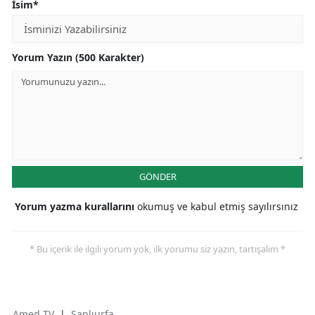
İsim*
Yorum Yazın (500 Karakter)
GÖNDER
Yorum yazma kurallarını
okumuş ve kabul etmiş sayılırsınız
* Bu içerik ile ilgili yorum yok, ilk yorumu siz yazın, tartışalım *
Amed TV
|
Şanlıurfa