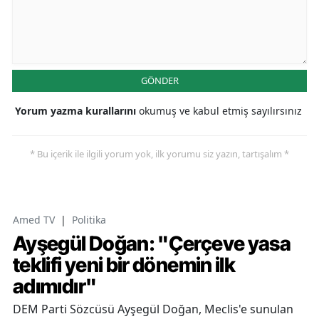
GÖNDER
Yorum yazma kurallarını
okumuş ve kabul etmiş sayılırsınız
* Bu içerik ile ilgili yorum yok, ilk yorumu siz yazın, tartışalım *
Amed TV
|
Politika
Ayşegül Doğan: "Çerçeve yasa
teklifi yeni bir dönemin ilk
adımıdır"
DEM Parti Sözcüsü Ayşegül Doğan, Meclis'e sunulan