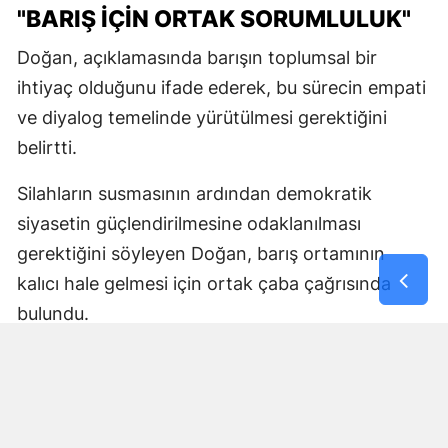
"BARIŞ İÇİN ORTAK SORUMLULUK"
Doğan, açıklamasında barışın toplumsal bir
ihtiyaç olduğunu ifade ederek, bu sürecin empati
ve diyalog temelinde yürütülmesi gerektiğini
belirtti.
Silahların susmasının ardından demokratik
siyasetin güçlendirilmesine odaklanılması
gerektiğini söyleyen Doğan, barış ortamının
kalıcı hale gelmesi için ortak çaba çağrısında
bulundu.
DEM Parti Sözcüsü, açıklamasını toplumun tüm
kesimlerini diyalog ve ortak yaşam anlayışı
çerçevesinde sürece katkı sunmaya davet