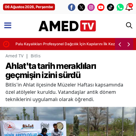
12
06 Ağustos 2026, Perşembe
Palu Kayalıkları Profesyonel Dağcılık İçin Kapılarını İlk Kez Araladı
Amed TV
|
Bitlis
Ahlat'ta tarih meraklıları
geçmişin izini sürdü
Bitlis'in Ahlat ilçesinde Müzeler Haftası kapsamında
özel atölyeler kuruldu. Vatandaşlar antik dönem
tekniklerini uygulamalı olarak öğrendi.