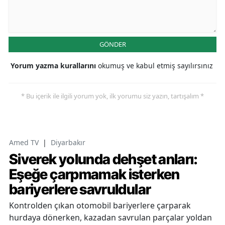
GÖNDER
Yorum yazma kurallarını
okumuş ve kabul etmiş sayılırsınız
* Bu içerik ile ilgili yorum yok, ilk yorumu siz yazın, tartışalım *
Amed TV
|
Diyarbakır
Siverek yolunda dehşet anları:
Eşeğe çarpmamak isterken
bariyerlere savruldular
Kontrolden çıkan otomobil bariyerlere çarparak
hurdaya dönerken, kazadan savrulan parçalar yoldan