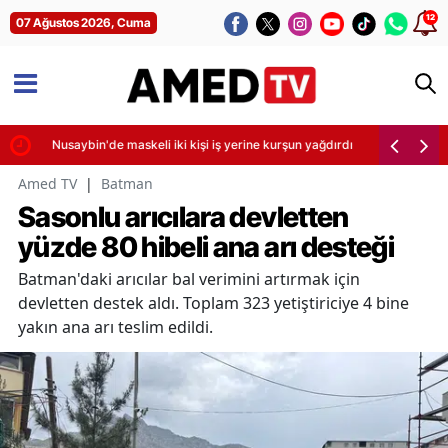
12
07 Ağustos 2026, Cuma
irdi
Nusaybin'de maskeli iki kişi iş yerine kurşun yağdırdı
Amed TV
|
Batman
Sasonlu arıcılara devletten
yüzde 80 hibeli ana arı desteği
Batman'daki arıcılar bal verimini artırmak için
devletten destek aldı. Toplam 323 yetiştiriciye 4 bine
yakın ana arı teslim edildi.