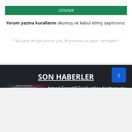
GÖNDER
Yorum yazma kurallarını
okumuş ve kabul etmiş sayılırsınız
* Bu içerik ile ilgili yorum yok, ilk yorumu siz yazın, tartışalım *
SON HABERLER
Amed Sportif Faaliyetler Kadrosunu
Dört Yeni Oyuncuyla Güçlendirdi
Nusaybin'de Maskeli Iki Kişi Iş Yerine
Kurşun Yağdırdı