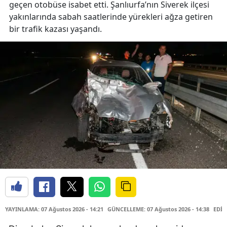
geçen otobüse isabet etti. Şanlıurfa’nın Siverek ilçesi
yakınlarında sabah saatlerinde yürekleri ağza getiren
bir trafik kazası yaşandı.
YAYINLAMA: 07 Ağustos 2026 - 14:21
GÜNCELLEME: 07 Ağustos 2026 - 14:38
EDİT