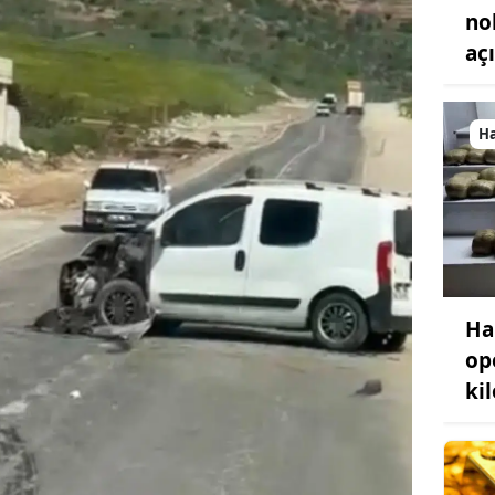
no
aç
H
Ha
op
ki