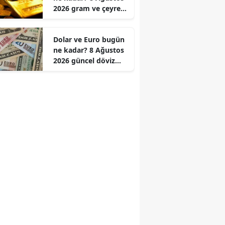
2026 gram ve çeyrek
Edirne
altın fiyatları
Elazığ
Dolar ve Euro bugün
ne kadar? 8 Ağustos
Erzincan
2026 güncel döviz
kurları
Erzurum
Eskişehir
Gaziantep
Giresun
Gümüşhane
Hakkari
Hatay
Isparta