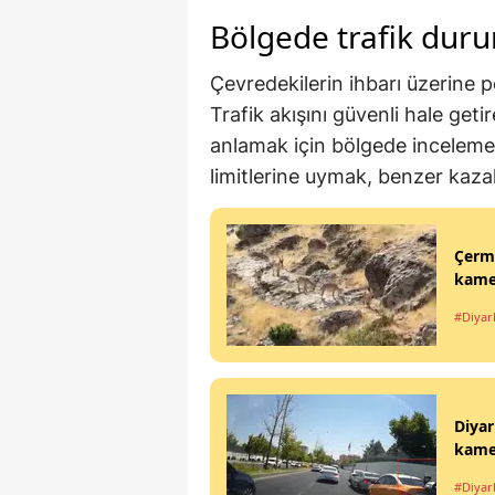
Bölgede trafik dur
Çevredekilerin ihbarı üzerine po
Trafik akışını güvenli hale geti
anlamak için bölgede inceleme
limitlerine uymak, benzer kaza
Çermi
kamer
#Diyar
Diyar
kame
#Diyar