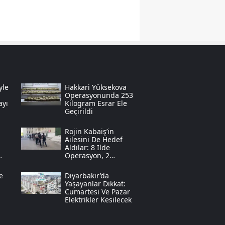
Samsun
Siirt
Sinop
Sivas
yle
Hakkari Yüksekova
Operasyonunda 253
Tekirdağ
ayı
Kilogram Esrar Ele
Geçirildi
m
Tokat
Rojin Kabaiş’in
Ailesini De Hedef
Trabzon
Aldılar: 8 Ilde
Operasyon, 2
Tunceli
Tutuklama
k
e
Diyarbakır’da
Şanlıurfa
Yaşayanlar Dikkat:
Cumartesi Ve Pazar
Elektrikler Kesilecek
Uşak
Van