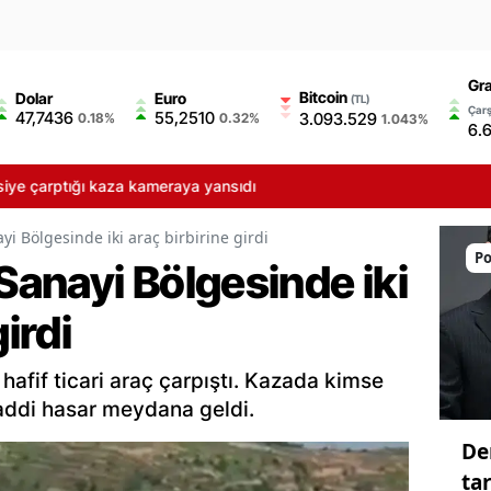
Gra
Bitcoin
Dolar
Euro
(TL)
Çarş
47,7436
55,2510
3.093.529
0.18%
0.32%
1.043%
6.
rptığı kaza kameraya yansıdı
yi Bölgesinde iki araç birbirine girdi
Po
 Sanayi Bölgesinde iki
girdi
 hafif ticari araç çarpıştı. Kazada kimse
ddi hasar meydana geldi.
De
ta