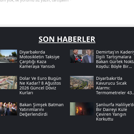
yorum yok, ilk yorumu siz yazın, tartışalım *
SON HABERLER
Diyarbakırda
Demirtaş'ın Kaderi
Motosikletin Taksiye
Ilgili Tartışmalara
Çarptığı Kaza
Bakan Gürlek Nokt
Kameraya Yansıdı
Koydu: Böyle Bir
Açıklama Yapmadı
Dolar Ve Euro Bugün
Diyarbakır’da
Ne Kadar? 8 Ağustos
Kavurucu Sıcak
2026 Güncel Döviz
Alarmı:
Kurları
Termometreler 43
Dereceyi Görecek,
Uzmanlardan Kriti
Bakan Şimşek Batman
Şanlıurfa Haliliye'd
Uyarı Geldi
Yatırımlarını
Bir Daireyi Küle
Değerlendirdi
Çeviren Yangın
Korkuttu