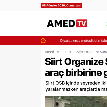
08 Ağustos 2026, Cumartesi
Diyarbakırda motosikletin taksiye ça
Amed TV
|
Siirt
|
Siirt Organize Sana
Siirt Organize
araç birbirine 
Siirt OSB içinde seyreden iki
yaralanmazken araçlarda ma