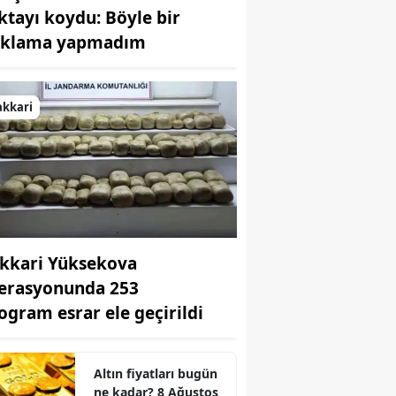
ktayı koydu: Böyle bir
Bilecik
ıklama yapmadım
Bingöl
Bitlis
akkari
Bolu
Burdur
Bursa
Çanakkale
kkari Yüksekova
Çankırı
erasyonunda 253
Çorum
logram esrar ele geçirildi
Denizli
Altın fiyatları bugün
Diyarbakır
ne kadar? 8 Ağustos