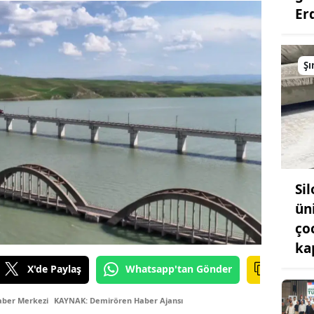
Er
Şı
Si
ün
ço
ka
X'de Paylaş
Whatsapp'tan Gönder
aber Merkezi
KAYNAK: Demirören Haber Ajansı