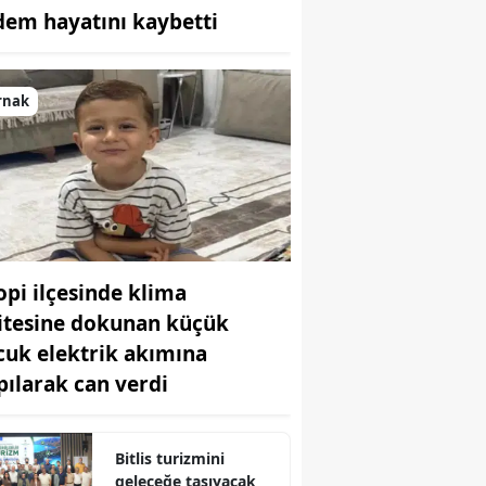
dem hayatını kaybetti
Bilecik
Bingöl
rnak
Bitlis
Bolu
Burdur
Bursa
lopi ilçesinde klima
Çanakkale
itesine dokunan küçük
Çankırı
cuk elektrik akımına
Çorum
pılarak can verdi
Denizli
Bitlis turizmini
Diyarbakır
geleceğe taşıyacak