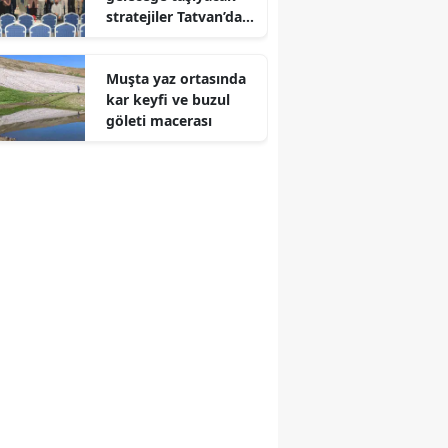
stratejiler Tatvan’da
Edirne
masaya yatırıldı
Elazığ
Muşta yaz ortasında
kar keyfi ve buzul
Erzincan
göleti macerası
Erzurum
Eskişehir
Gaziantep
Giresun
Gümüşhane
Hakkari
Hatay
Isparta