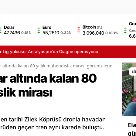
Gra
Bitcoin
Dolar
Euro
(TL)
Çarşı
47,7436
55,2510
3.096.040
0.18%
0.32%
0.183%
6.
g yolcusu: Antalyaspor’da Diagne operasyonu
 altında kalan 80 yıllık mühendislik mirası görüntülendi
El
r altında kalan 80
lik mirası
ülen tarihi Zilek Köprüsü dronla havadan
El
öprüden geçen tren aynı karede buluştu.
gü