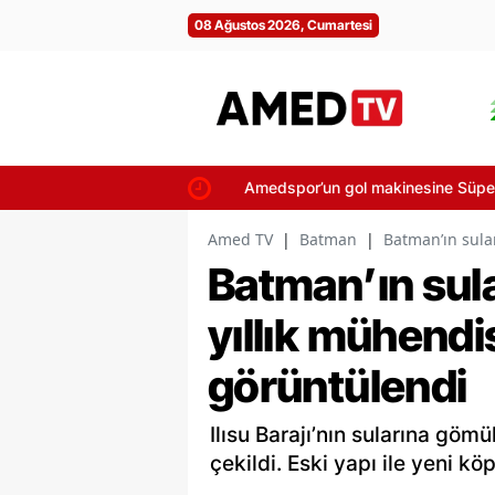
08 Ağustos 2026, Cumartesi
Amedspor’un gol makinesine Süper Li
Amed TV
|
Batman
|
Batman’ın sular
Batman’ın sula
yıllık mühendis
görüntülendi
Ilısu Barajı’nın sularına göm
çekildi. Eski yapı ile yeni k